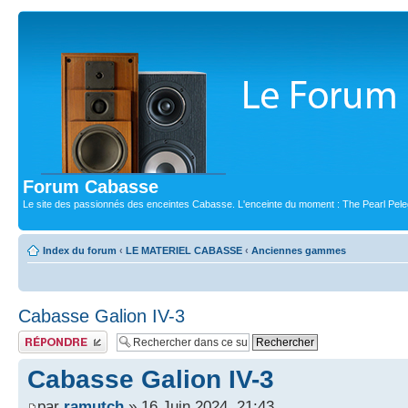
Forum Cabasse
Le site des passionnés des enceintes Cabasse. L'enceinte du moment : The Pearl Pele
Index du forum
‹
LE MATERIEL CABASSE
‹
Anciennes gammes
Cabasse Galion IV-3
Publier une réponse
Cabasse Galion IV-3
par
ramutch
» 16 Juin 2024, 21:43