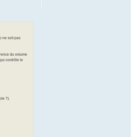
 ne soit pas
férence du volume
ui contrôle le
ble ?).