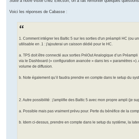
Suite à notre visite chez Elecson, on a fait remonter quelques questions
Voici les réponses de Cabasse :
1. Comment intégrer les Baltic 5 sur les sorties d'un préampli HC (ou
utilisable en .1 : j'ajouterai un caisson dédié pour le HC.
a. TPS doit être connecté aux sorties PréOut Analogique d’un Préampli 
via le Dashboard (« configuration avancée » dans les « paramètres »). A
volume de diffusion.
b. Note également qu’il faudra prendre en compte dans le setup du sys
2. Autre possibilité : j'amplifie des Baltic 5 avec mon propre ampli (je s
a. Possible mais pas vraiment prévu pour. Perte du bénéfice de la comp
b. Idem ci-dessus, prendre en compte dans le setup du système, la late