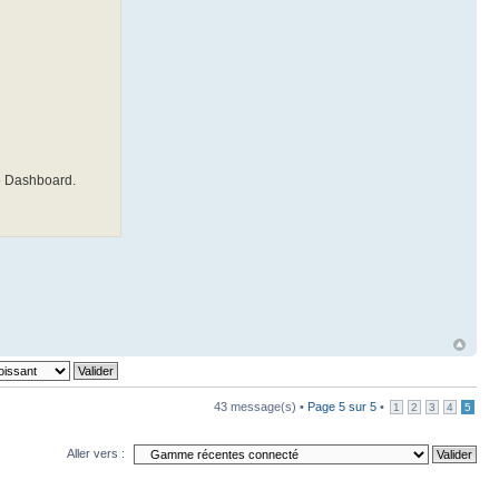
le Dashboard.
43 message(s) •
Page
5
sur
5
•
1
2
3
4
5
Aller vers :