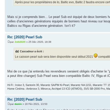
Après pour les propriétaires de Io, Baltic evo, Baltic 2 faudra encore 
Mais si je comprends bien... Le pearl Sub est équipé de deux borniers ha
celles d’anciennes générations équipés de borniers haut niveau sur lesqu
Baltics ou Rigas d’ancienne génération. Isn’t it?
Re: [2020] Pearl Sub
par
Jnth2020
» 25 Déc 2020, 18:38
Cascadeur a écrit :
Le caisson pearl sub sera bien disponible seul début 2021
compatibl
Moi de ce que j'ai entendu les revendeurs seraient obligés d'acheter le 
a peut être changer) Sub Pearl sera bien compatible Baltic IV, Riga et i
Hi-Fi : Iroise 3, Santorin 30, Marantz SA/PM Ki-Pearl, Marantz NA 11S1, Marantz TT 1
Home Cinéma : Ambrose 3, Minorca, Archipel 13 ICD (ATMOS), SVS SB-2000 Pro, M
Re: [2020] Pearl Sub
par
domin
» 16 Fév 2021, 13:53