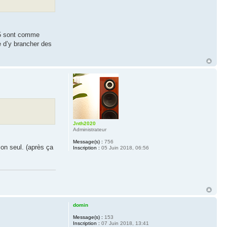
c 5 sont comme
e d’y brancher des
Jnth2020
Administrateur
Message(s) :
756
son seul. (après ça
Inscription :
05 Juin 2018, 06:56
domin
Message(s) :
153
Inscription :
07 Juin 2018, 13:41