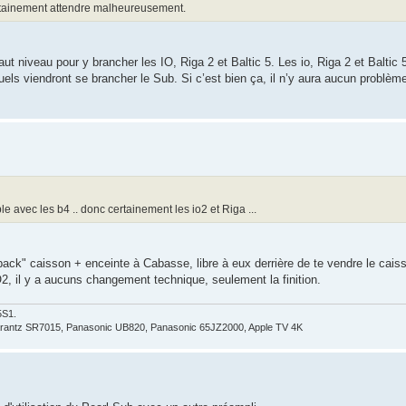
certainement attendre malheureusement.
ut niveau pour y brancher les IO, Riga 2 et Baltic 5. Les io, Riga 2 et Balti
els viendront se brancher le Sub. Si c’est bien ça, il n’y aura aucun problèm
e avec les b4 .. donc certainement les io2 et Riga ...
"pack" caisson + enceinte à Cabasse, libre à eux derrière de te vendre le cais
O2, il y a aucuns changement technique, seulement la finition.
5S1.
arantz SR7015, Panasonic UB820, Panasonic 65JZ2000, Apple TV 4K