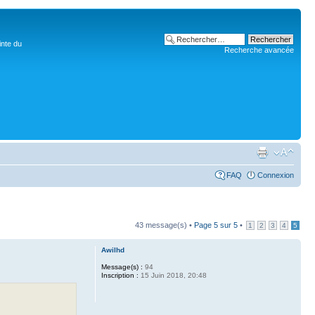
inte du
Recherche avancée
FAQ
Connexion
43 message(s) •
Page
5
sur
5
•
1
2
3
4
5
Awilhd
Message(s) :
94
Inscription :
15 Juin 2018, 20:48