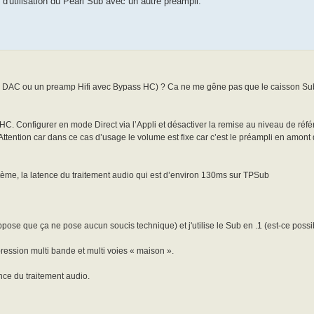
 d'utilisation du Pearl Sub avec un autre préampli.
 un DAC ou un preamp Hifi avec Bypass HC) ? Ca ne me gêne pas que le caisson Sub
HC. Configurer en mode Direct via l’Appli et désactiver la remise au niveau de ré
ttention car dans ce cas d’usage le volume est fixe car c’est le préampli en amont q
tème, la latence du traitement audio qui est d’environ 130ms sur TPSub
uppose que ça ne pose aucun soucis technique) et j'utilise le Sub en .1 (est-ce possi
ression multi bande et multi voies « maison ».
nce du traitement audio.