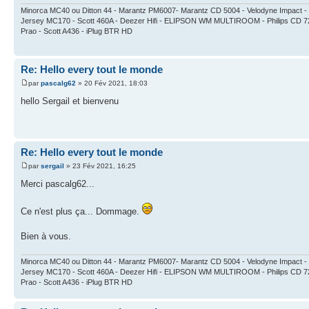
Minorca MC40 ou Ditton 44 - Marantz PM6007- Marantz CD 5004 - Velodyne Impa
Jersey MC170 - Scott 460A - Deezer Hifi - ELIPSON WM MULTIROOM - Philips CD 7
Prao - Scott A436 - iPlug BTR HD
Re: Hello every tout le monde
par
pascalg62
» 20 Fév 2021, 18:03
hello Sergail et bienvenu
Re: Hello every tout le monde
par
sergail
» 23 Fév 2021, 16:25
Merci pascalg62...
Ce n'est plus ça... Dommage.
Bien à vous.
Minorca MC40 ou Ditton 44 - Marantz PM6007- Marantz CD 5004 - Velodyne Impa
Jersey MC170 - Scott 460A - Deezer Hifi - ELIPSON WM MULTIROOM - Philips CD 7
Prao - Scott A436 - iPlug BTR HD