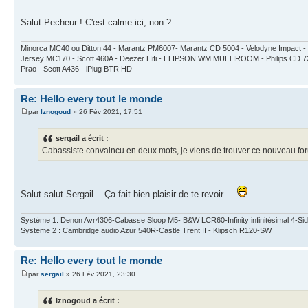
Salut Pecheur ! C'est calme ici, non ?
Minorca MC40 ou Ditton 44 - Marantz PM6007- Marantz CD 5004 - Velodyne Impa
Jersey MC170 - Scott 460A - Deezer Hifi - ELIPSON WM MULTIROOM - Philips CD 7
Prao - Scott A436 - iPlug BTR HD
Re: Hello every tout le monde
par
Iznogoud
» 26 Fév 2021, 17:51
sergail a écrit :
Cabassiste convaincu en deux mots, je viens de trouver ce nouveau for
Salut salut Sergail... Ça fait bien plaisir de te revoir ...
Système 1: Denon Avr4306-Cabasse Sloop M5- B&W LCR60-Infinity infinitésimal 4-
Systeme 2 : Cambridge audio Azur 540R-Castle Trent II - Klipsch R120-SW
Re: Hello every tout le monde
par
sergail
» 26 Fév 2021, 23:30
Iznogoud a écrit :