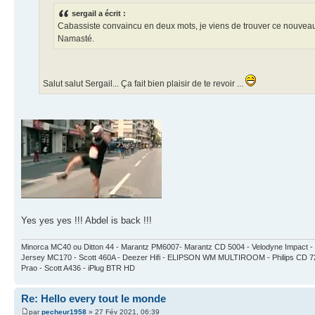
sergail a écrit :
Cabassiste convaincu en deux mots, je viens de trouver ce nouveau 
Namasté.
Salut salut Sergail... Ça fait bien plaisir de te revoir ...
Yes yes yes !!! Abdel is back !!!
Minorca MC40 ou Ditton 44 - Marantz PM6007- Marantz CD 5004 - Velodyne Impa
Jersey MC170 - Scott 460A - Deezer Hifi - ELIPSON WM MULTIROOM - Philips CD 7
Prao - Scott A436 - iPlug BTR HD
Re: Hello every tout le monde
par
pecheur1958
» 27 Fév 2021, 06:39