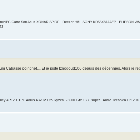
ct - miniPC Carte Son Asus XONAR SPIDF - Deezer Hifi - SONY KD55X81JAEP - ELIPSON
23
um Cabasse point net.... Et je piste Iznogoud106 depuis des décennies. Alors je r
Sidney AR12-HTPC Aorus A320M Pro-Ryzen 5 3600-Gtx 1650 super - Audio Technica LP120