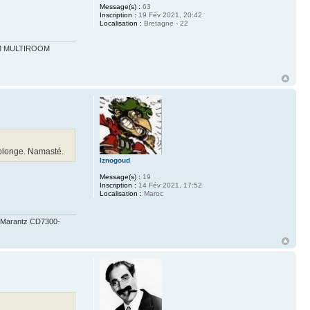
Message(s) :
63
Inscription :
19 Fév 2021, 20:42
Localisation :
Bretagne - 22
 WM MULTIROOM
eplonge. Namasté.
Iznogoud
Message(s) :
19
Inscription :
14 Fév 2021, 17:52
Localisation :
Maroc
X-Marantz CD7300-