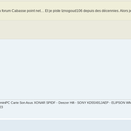
forum Cabasse point net.... Et je piste Iznogoud106 depuis des décennies. Alors j
ct - miniPC Carte Son Asus XONAR SPIDF - Deezer Hifi - SONY KD55X81JAEP - ELIPSON
23