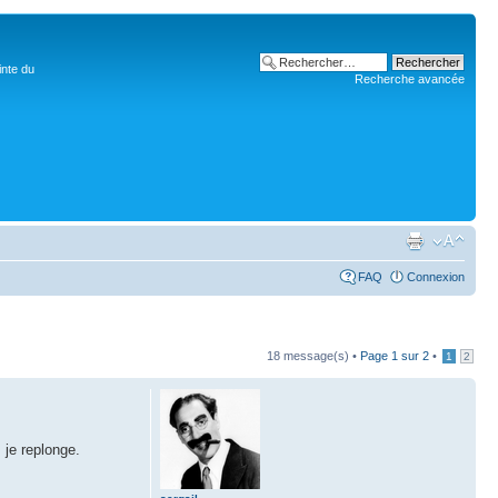
inte du
Recherche avancée
FAQ
Connexion
18 message(s) •
Page
1
sur
2
•
1
2
 je replonge.