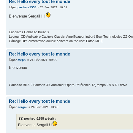
Re: Hello every tout le monde
par
pecheur1958
» 23 Fév 2021, 16:52
Bienvenue Sergail ! !
Enceintes Cabasse Iroise 3
Lecteur CD Audioaéro Capitole Classic, Amplificateur intégré Bow Technologies ZZ One
Câblage DIY, alimentation double conversion "on line" Eaton MGE
Re: Hello every tout le monde
par
stephl
» 24 Fév 2021, 09:39
Bienvenue
Cabasse BII & 2 Santorin 30, Audiomat Opéra Référence 12, tempo 2.9 & D1 drive
Re: Hello every tout le monde
par
sergail
» 26 Fév 2021, 13:43
pecheur1958 a écrit :
Bienvenue Sergail ! !