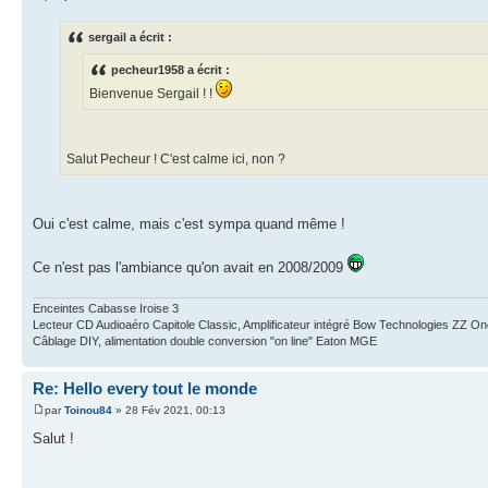
sergail a écrit :
pecheur1958 a écrit :
Bienvenue Sergail ! !
Salut Pecheur ! C'est calme ici, non ?
Oui c'est calme, mais c'est sympa quand même !
Ce n'est pas l'ambiance qu'on avait en 2008/2009
Enceintes Cabasse Iroise 3
Lecteur CD Audioaéro Capitole Classic, Amplificateur intégré Bow Technologies ZZ One
Câblage DIY, alimentation double conversion "on line" Eaton MGE
Re: Hello every tout le monde
par
Toinou84
» 28 Fév 2021, 00:13
Salut !