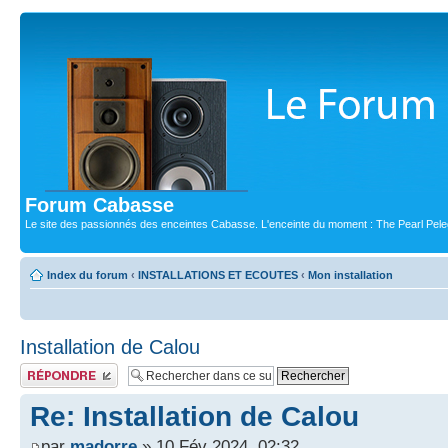
Forum Cabasse
Le site des passionnés des enceintes Cabasse. L'enceinte du moment : The Pearl Pele
Index du forum
‹
INSTALLATIONS ET ECOUTES
‹
Mon installation
Installation de Calou
Publier une réponse
Re: Installation de Calou
par
madorre
» 10 Fév 2024, 02:32