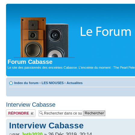
Forum Cabasse
Le site des passionnés des enceintes Cabasse. L'enceinte du moment : The Pearl Pele
Index du forum
‹
LES NIOUSES
‹
Actualites
Interview Cabasse
Publier une réponse
Interview Cabasse
par
Jnth2020
» 26 Déc 2019, 20:14