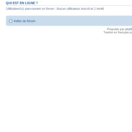
QUI EST EN LIGNE ?
Utilisateur(s) parcourant ce forum : Aucun utilisateur inscrit et 1 invité
Index du forum
Propulsé par
php
Traduit en français 