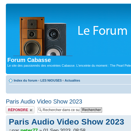
Forum Cabasse
Le site des passionnés des enceintes Cabasse. L'enceinte du moment : The Pearl Pele
Index du forum
‹
LES NIOUSES
‹
Actualites
Paris Audio Video Show 2023
Publier une réponse
Paris Audio Video Show 2023
par
peter77
» 01 Sep 2023, 08:58