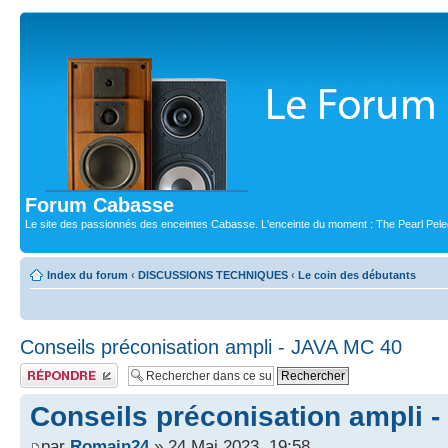
Forum Cabasse
Le site des passionnés des enceintes Cabasse. L'enceinte du moment : The Pearl Pele
Index du forum
‹
DISCUSSIONS TECHNIQUES
‹
Le coin des débutants
Conseils préconisation ampli - JAVA MC 40
Publier une réponse
Conseils préconisation ampli 
par
Romain24
» 24 Mai 2023, 19:58