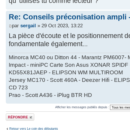
qu' utilises tu comme lecteur ?
Re: Conseils préconisation ampli
par
sergail
» 29 Oct 2023, 13:22
La pièce d'écoute et le positionnement d
fondamentale également...
Minorca MC40 ou Ditton 44 - Marantz PM6007- 
Impact - miniPC Carte Son Asus XONAR SPIDF -
KD55X81JAEP - ELIPSON WM MULTIROOM
Jersey MC170 - Scott 460A - Deezer Hifi - EL
CD 723
Prao - Scott A436 - iPlug BTR HD
Afficher les messages publiés depuis :
Publier une réponse
Retour vers Le coin des débutants