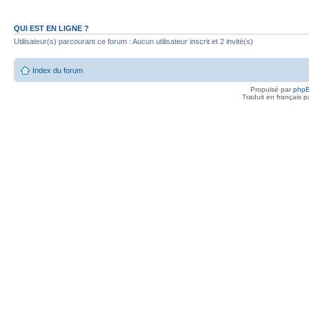
QUI EST EN LIGNE ?
Utilisateur(s) parcourant ce forum : Aucun utilisateur inscrit et 2 invité(s)
Index du forum
Propulsé par
php
Traduit en français 