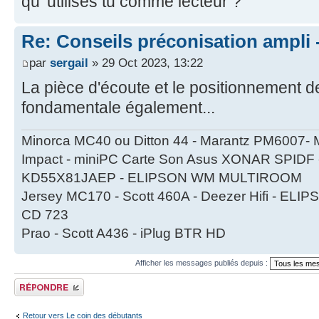
qu' utilises tu comme lecteur ?
Re: Conseils préconisation ampli
par
sergail
» 29 Oct 2023, 13:22
La pièce d'écoute et le positionnement d
fondamentale également...
Minorca MC40 ou Ditton 44 - Marantz PM6007- 
Impact - miniPC Carte Son Asus XONAR SPIDF -
KD55X81JAEP - ELIPSON WM MULTIROOM
Jersey MC170 - Scott 460A - Deezer Hifi - EL
CD 723
Prao - Scott A436 - iPlug BTR HD
Afficher les messages publiés depuis :
Publier une réponse
Retour vers Le coin des débutants