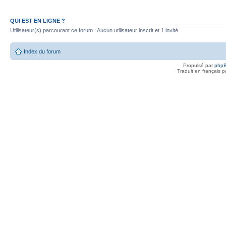
QUI EST EN LIGNE ?
Utilisateur(s) parcourant ce forum : Aucun utilisateur inscrit et 1 invité
Index du forum
Propulsé par
php
Traduit en français 