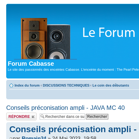
Forum Cabasse
Le site des passionnés des enceintes Cabasse. L'enceinte du moment : The Pearl Pele
Index du forum
‹
DISCUSSIONS TECHNIQUES
‹
Le coin des débutants
Conseils préconisation ampli - JAVA MC 40
Publier une réponse
Conseils préconisation ampli 
par
Romain24
» 24 Mai 2023, 19:58