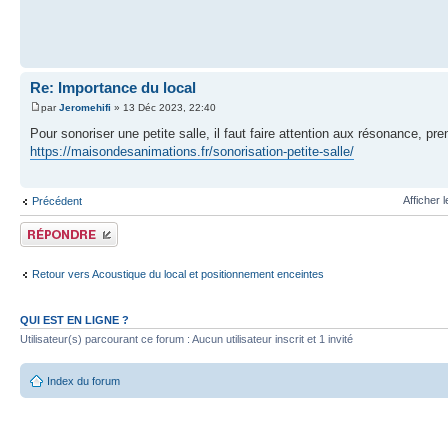
Re: Importance du local
par
Jeromehifi
» 13 Déc 2023, 22:40
Pour sonoriser une petite salle, il faut faire attention aux résonance, 
https://maisondesanimations.fr/sonorisation-petite-salle/
Afficher 
Précédent
Publier une réponse
Retour vers Acoustique du local et positionnement enceintes
QUI EST EN LIGNE ?
Utilisateur(s) parcourant ce forum : Aucun utilisateur inscrit et 1 invité
Index du forum