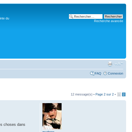
inte du
Recherche avancée
FAQ
Connexion
12 message(s) •
Page
2
sur
2
•
1
2
 les choses dans
madorre