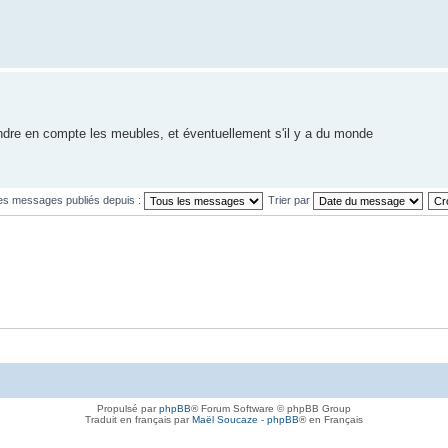
prendre en compte les meubles, et éventuellement s'il y a du monde
les messages publiés depuis :
Trier par
Propulsé par
phpBB
® Forum Software © phpBB Group
Traduit en français par
Maël Soucaze
-
phpBB
® en Français