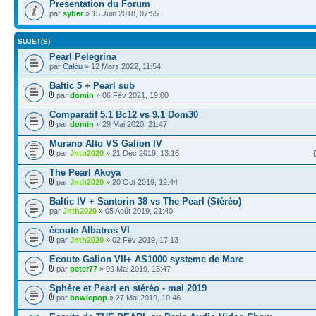
Presentation du Forum
par
syber
» 15 Juin 2018, 07:55
SUJET(S)
Pearl Pelegrina
par
Calou
» 12 Mars 2022, 11:54
Baltic 5 + Pearl sub
par
domin
» 06 Fév 2021, 19:00
Comparatif 5.1 Bc12 vs 9.1 Dom30
par
domin
» 29 Mai 2020, 21:47
Murano Alto VS Galion IV
par
Jnth2020
» 21 Déc 2019, 13:16
The Pearl Akoya
par
Jnth2020
» 20 Oct 2019, 12:44
Baltic IV + Santorin 38 vs The Pearl (Stéréo)
par
Jnth2020
» 05 Août 2019, 21:40
écoute Albatros VI
par
Jnth2020
» 02 Fév 2019, 17:13
Ecoute Galion VII+ AS1000 systeme de Marc
par
peter77
» 09 Mai 2019, 15:47
Sphère et Pearl en stéréo - mai 2019
par
bowiepop
» 27 Mai 2019, 10:46