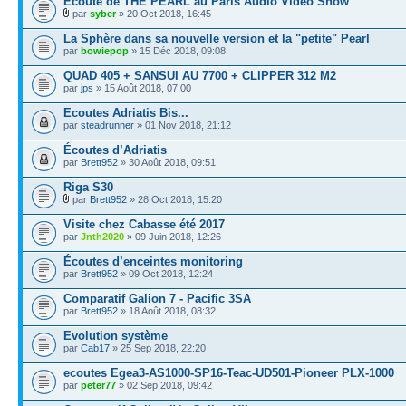
Ecoute de THE PEARL au Paris Audio Video Show
par
syber
» 20 Oct 2018, 16:45
La Sphère dans sa nouvelle version et la "petite" Pearl
par
bowiepop
» 15 Déc 2018, 09:08
QUAD 405 + SANSUI AU 7700 + CLIPPER 312 M2
par
jps
» 15 Août 2018, 07:00
Ecoutes Adriatis Bis...
par
steadrunner
» 01 Nov 2018, 21:12
Écoutes d’Adriatis
par
Brett952
» 30 Août 2018, 09:51
Riga S30
par
Brett952
» 28 Oct 2018, 15:20
Visite chez Cabasse été 2017
par
Jnth2020
» 09 Juin 2018, 12:26
Écoutes d’enceintes monitoring
par
Brett952
» 09 Oct 2018, 12:24
Comparatif Galion 7 - Pacific 3SA
par
Brett952
» 18 Août 2018, 08:32
Evolution système
par
Cab17
» 25 Sep 2018, 22:20
ecoutes Egea3-AS1000-SP16-Teac-UD501-Pioneer PLX-1000
par
peter77
» 02 Sep 2018, 09:42