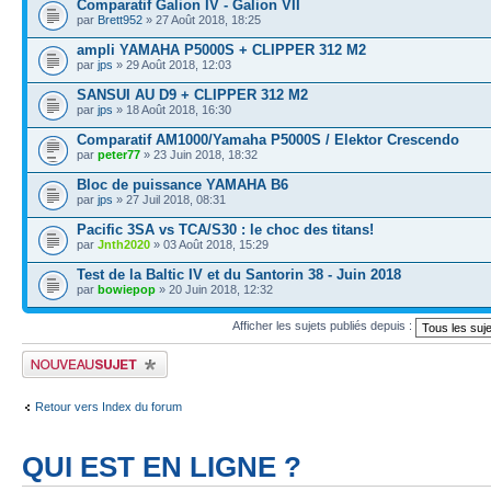
Comparatif Galion IV - Galion VII
par
Brett952
» 27 Août 2018, 18:25
ampli YAMAHA P5000S + CLIPPER 312 M2
par
jps
» 29 Août 2018, 12:03
SANSUI AU D9 + CLIPPER 312 M2
par
jps
» 18 Août 2018, 16:30
Comparatif AM1000/Yamaha P5000S / Elektor Crescendo
par
peter77
» 23 Juin 2018, 18:32
Bloc de puissance YAMAHA B6
par
jps
» 27 Juil 2018, 08:31
Pacific 3SA vs TCA/S30 : le choc des titans!
par
Jnth2020
» 03 Août 2018, 15:29
Test de la Baltic IV et du Santorin 38 - Juin 2018
par
bowiepop
» 20 Juin 2018, 12:32
Afficher les sujets publiés depuis :
Publier un nouveau sujet
Retour vers Index du forum
QUI EST EN LIGNE ?