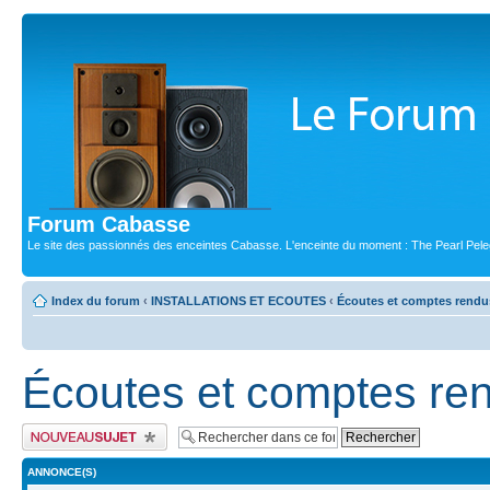
Forum Cabasse
Le site des passionnés des enceintes Cabasse. L'enceinte du moment : The Pearl Pele
Index du forum
‹
INSTALLATIONS ET ECOUTES
‹
Écoutes et comptes rendu
Écoutes et comptes re
Publier un nouveau sujet
ANNONCE(S)