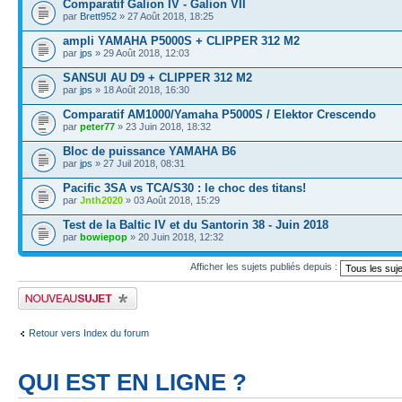
Comparatif Galion IV - Galion VII
par
Brett952
» 27 Août 2018, 18:25
ampli YAMAHA P5000S + CLIPPER 312 M2
par
jps
» 29 Août 2018, 12:03
SANSUI AU D9 + CLIPPER 312 M2
par
jps
» 18 Août 2018, 16:30
Comparatif AM1000/Yamaha P5000S / Elektor Crescendo
par
peter77
» 23 Juin 2018, 18:32
Bloc de puissance YAMAHA B6
par
jps
» 27 Juil 2018, 08:31
Pacific 3SA vs TCA/S30 : le choc des titans!
par
Jnth2020
» 03 Août 2018, 15:29
Test de la Baltic IV et du Santorin 38 - Juin 2018
par
bowiepop
» 20 Juin 2018, 12:32
Afficher les sujets publiés depuis :
Publier un nouveau sujet
Retour vers Index du forum
QUI EST EN LIGNE ?