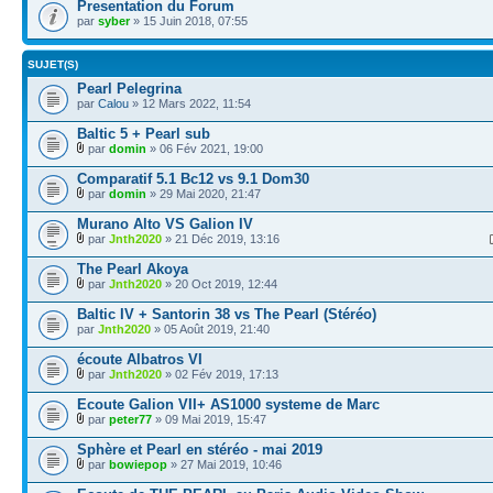
Presentation du Forum
par
syber
» 15 Juin 2018, 07:55
SUJET(S)
Pearl Pelegrina
par
Calou
» 12 Mars 2022, 11:54
Baltic 5 + Pearl sub
par
domin
» 06 Fév 2021, 19:00
Comparatif 5.1 Bc12 vs 9.1 Dom30
par
domin
» 29 Mai 2020, 21:47
Murano Alto VS Galion IV
par
Jnth2020
» 21 Déc 2019, 13:16
The Pearl Akoya
par
Jnth2020
» 20 Oct 2019, 12:44
Baltic IV + Santorin 38 vs The Pearl (Stéréo)
par
Jnth2020
» 05 Août 2019, 21:40
écoute Albatros VI
par
Jnth2020
» 02 Fév 2019, 17:13
Ecoute Galion VII+ AS1000 systeme de Marc
par
peter77
» 09 Mai 2019, 15:47
Sphère et Pearl en stéréo - mai 2019
par
bowiepop
» 27 Mai 2019, 10:46