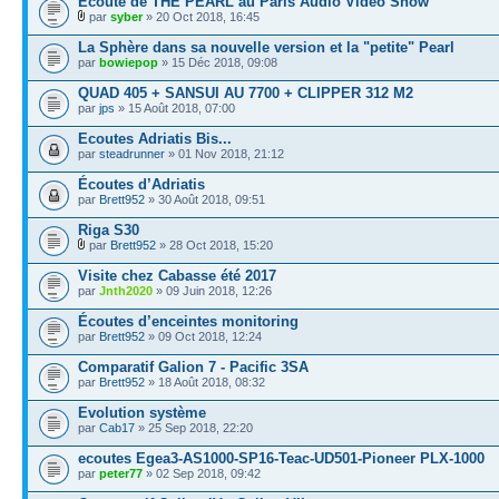
Ecoute de THE PEARL au Paris Audio Video Show
par
syber
» 20 Oct 2018, 16:45
La Sphère dans sa nouvelle version et la "petite" Pearl
par
bowiepop
» 15 Déc 2018, 09:08
QUAD 405 + SANSUI AU 7700 + CLIPPER 312 M2
par
jps
» 15 Août 2018, 07:00
Ecoutes Adriatis Bis...
par
steadrunner
» 01 Nov 2018, 21:12
Écoutes d’Adriatis
par
Brett952
» 30 Août 2018, 09:51
Riga S30
par
Brett952
» 28 Oct 2018, 15:20
Visite chez Cabasse été 2017
par
Jnth2020
» 09 Juin 2018, 12:26
Écoutes d’enceintes monitoring
par
Brett952
» 09 Oct 2018, 12:24
Comparatif Galion 7 - Pacific 3SA
par
Brett952
» 18 Août 2018, 08:32
Evolution système
par
Cab17
» 25 Sep 2018, 22:20
ecoutes Egea3-AS1000-SP16-Teac-UD501-Pioneer PLX-1000
par
peter77
» 02 Sep 2018, 09:42