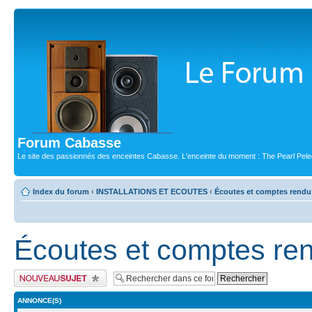
Forum Cabasse
Le site des passionnés des enceintes Cabasse. L'enceinte du moment : The Pearl Pele
Index du forum
‹
INSTALLATIONS ET ECOUTES
‹
Écoutes et comptes rendu
Écoutes et comptes re
Publier un nouveau sujet
ANNONCE(S)