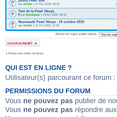
[2020] Pearl Sub
par
domin
» 17 Oct 2020, 09:34
Test de la Pearl Akoya
par
bowiepop
» 23 Avr 2020, 08:31
Nouveauté Pearl Akoya - 19 octobre 2019
par
domin
» 11 Oct 2019, 17:33
Afficher les sujets publiés depuis :
Publier un nouveau sujet
Retour vers Index du forum
QUI EST EN LIGNE ?
Utilisateur(s) parcourant ce forum : 
PERMISSIONS DU FORUM
Vous
ne pouvez pas
publier de no
Vous
ne pouvez pas
répondre aux 