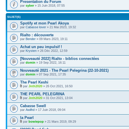
Presentation du Forum
par
syber
» 15 Juin 2018, 07:55
SUJET(S)
Spotify et mon Pearl Akoya
par
Cabasse lover
» 21 Mai 2023, 19:32
Rialto : découverte
par
Bender
» 09 Mars 2023, 19:11
Achat un peu impulsif !
par
Krysten
» 26 Déc 2022, 12:59
[Nouveauté 2022] Rialto - biblios connectées
par
domin
» 19 Sep 2022, 16:11
Nouveauté 2021 - The Pearl Pelegrina (22-10-2021)
par
domin
» 07 Sep 2021, 17:35
The Pearl Keshi
par
Jnth2020
» 26 Oct 2021, 16:50
THE PEARL PELEGRINA
par
Jnth2020
» 31 Oct 2021, 13:04
Cabasse Swell
par
Awilhd
» 17 Juin 2018, 09:04
la Pearl
par
bowiepop
» 21 Mars 2019, 09:29