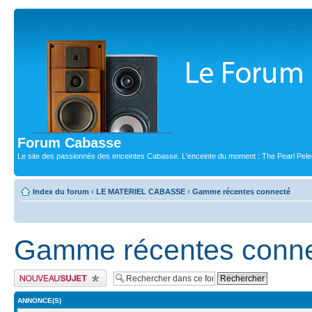
Forum Cabasse
Le site des passionnés des enceintes Cabasse. L'enceinte du moment : The Pearl Pele
Index du forum
‹
LE MATERIEL CABASSE
‹
Gamme récentes connecté
Gamme récentes conn
Publier un nouveau sujet
ANNONCE(S)