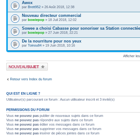
Awox
par
Brett952
» 26 Août 2018, 12:38
Nouveau directeur commercial
par
bowiepop
» 18 Juil 2018, 12:02
Sowee a choisi Cabasse pour sonoriser sa Station connecté
par
bowiepop
» 27 Juin 2018, 22:21
De la nourriture pour nos yeux
par
Toinou84
» 19 Juin 2018, 10:16
Afficher le
Publier un nouveau sujet
Retour vers Index du forum
QUI EST EN LIGNE ?
Utilisateur(s) parcourant ce forum : Aucun utilisateur inscrit et 3 invité(s)
PERMISSIONS DU FORUM
Vous
ne pouvez pas
publier de nouveaux sujets dans ce forum
Vous
ne pouvez pas
répondre aux sujets dans ce forum
Vous
ne pouvez pas
éditer vos messages dans ce forum
Vous
ne pouvez pas
supprimer vos messages dans ce forum
Vous
ne pouvez pas
insérer de pièces jointes dans ce forum