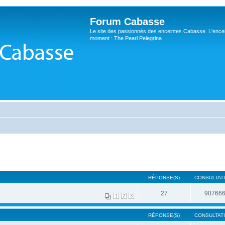
Forum Cabasse
Le site des passionnés des enceintes Cabasse. L'ence
moment : The Pearl Pelegrina
RÉPONSE(S)
CONSULTATI
27
90766
1
2
3
RÉPONSE(S)
CONSULTATI