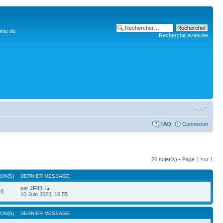
inte du
Recherche avancée
FAQ
Connexion
26 sujet(s) • Page
1
sur
1
ON(S)
DERNIER MESSAGE
par
JF83
66
10 Juin 2023, 16:55
ON(S)
DERNIER MESSAGE