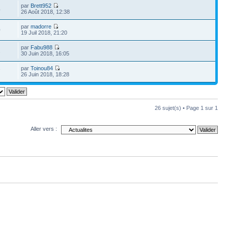
par
Brett952
4
26 Août 2018, 12:38
par
madorre
0
19 Juil 2018, 21:20
par
Fabu988
2
30 Juin 2018, 16:05
par
Toinou84
7
26 Juin 2018, 18:28
26 sujet(s) • Page
1
sur
1
Aller vers :