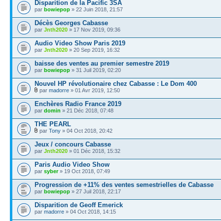
Disparition de la Pacific 3SA
par
bowiepop
» 22 Juin 2018, 21:57
Décès Georges Cabasse
par
Jnth2020
» 17 Nov 2019, 09:36
Audio Video Show Paris 2019
par
Jnth2020
» 20 Sep 2019, 16:32
baisse des ventes au premier semestre 2019
par
bowiepop
» 31 Juil 2019, 02:20
Nouvel HP révolutionaire chez Cabasse : Le Dom 400
par
madorre
» 01 Avr 2019, 12:50
Enchères Radio France 2019
par
domin
» 21 Déc 2018, 07:48
THE PEARL
par
Tony
» 04 Oct 2018, 20:42
Jeux / concours Cabasse
par
Jnth2020
» 01 Déc 2018, 15:32
Paris Audio Video Show
par
syber
» 19 Oct 2018, 07:49
Progression de +11% des ventes semestrielles de Cabasse
par
bowiepop
» 27 Juil 2018, 22:17
Disparition de Geoff Emerick
par
madorre
» 04 Oct 2018, 14:15