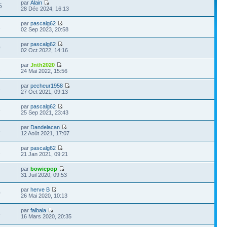
par
Alain
5
28 Déc 2024, 16:13
par
pascalg62
1
02 Sep 2023, 20:58
par
pascalg62
0
02 Oct 2022, 14:16
par
Jnth2020
2
24 Mai 2022, 15:56
par
pecheur1958
4
27 Oct 2021, 09:13
par
pascalg62
6
25 Sep 2021, 23:43
par
Dandelacan
3
12 Août 2021, 17:07
par
pascalg62
2
21 Jan 2021, 09:21
par
bowiepop
7
31 Juil 2020, 09:53
par
herve B
0
26 Mai 2020, 10:13
par
falbala
8
16 Mars 2020, 20:35