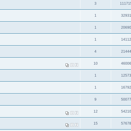
3
11171
1
3293
1
2069
1
1411
4
2144
10
4600
1
2
1
1257
1
1679
9
5007
12
5421
1
2
15
5767
1
2