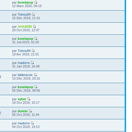
par
bowiepop
9
12 Mars 2020, 09:19
par
Toinou84
3
15 Déc 2019, 21:41
par
Jnth2020
3
20 Oct 2019, 12:37
par
bowiepop
4
31 Juil 2019, 02:20
par
Toinou84
1
19 Avr 2019, 21:01
par
madorre
0
31 Jan 2019, 16:48
par
fablenicois
3
15 Déc 2018, 20:31
par
bowiepop
5
05 Déc 2018, 08:56
par
syber
4
19 Oct 2018, 15:17
par
domin
2
05 Oct 2018, 11:44
par
madorre
8
04 Oct 2018, 19:13