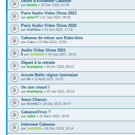
Décès d'Élisabeth Cabasse
par
domin
» 19 Déc 2024, 21:56
Paris Audio Video Show 2023
par
peter77
» 01 Sep 2023, 08:58
Paris Audio Video Show 2022
par
MaiKiMax
» 01 Oct 2022, 17:16
Cabasse de retour aux Etats-Unis
par
Calou
» 15 Mai 2022, 15:55
Audio Video Show 2021
par
Jnth2020
» 06 Sep 2021, 18:31
Départ à la retraite
par
bowiepop
» 20 Avr 2020, 09:12
écoute Baltic région lyonnaise
par
lflo
» 12 Août 2021, 14:53
Un son chaud !
par
bowiepop
» 20 Jan 2021, 20:19
Awox Chacon
par
Brett952
» 29 Sep 2018, 09:47
CabassoVirus ?
par
syber
» 18 Mars 2020, 18:34
Interview Cabasse
par
Jnth2020
» 26 Déc 2019, 20:14