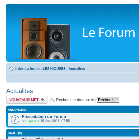
Index du forum
‹
LES NIOUSES
‹
Actualites
Actualites
Publier un nouveau sujet
ANNONCE(S)
Presentation du Forum
par
syber
» 15 Juin 2018, 07:55
SUJET(S)