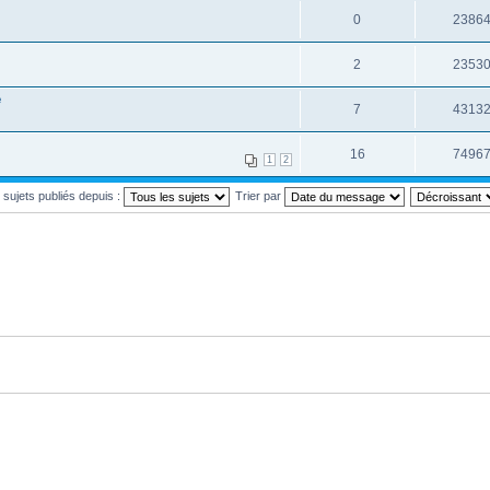
0
2386
2
2353
e
7
4313
16
7496
1
2
s sujets publiés depuis :
Trier par