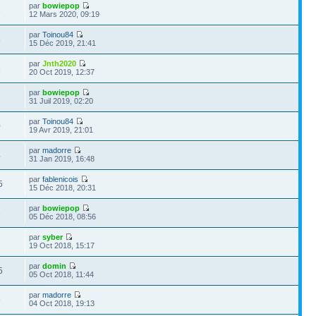
par
bowiepop
3
12 Mars 2020, 09:19
par
Toinou84
6
15 Déc 2019, 21:41
par
Jnth2020
8
20 Oct 2019, 12:37
par
bowiepop
2
31 Juil 2019, 02:20
par
Toinou84
0
19 Avr 2019, 21:01
par
madorre
4
31 Jan 2019, 16:48
par
fablenicois
5
15 Déc 2018, 20:31
par
bowiepop
3
05 Déc 2018, 08:56
par
syber
6
19 Oct 2018, 15:17
par
domin
5
05 Oct 2018, 11:44
par
madorre
9
04 Oct 2018, 19:13