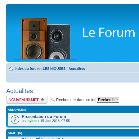
Index du forum
‹
LES NIOUSES
‹
Actualites
Actualites
Publier un nouveau sujet
ANNONCE(S)
Presentation du Forum
par
syber
» 15 Juin 2018, 07:55
SUJET(S)