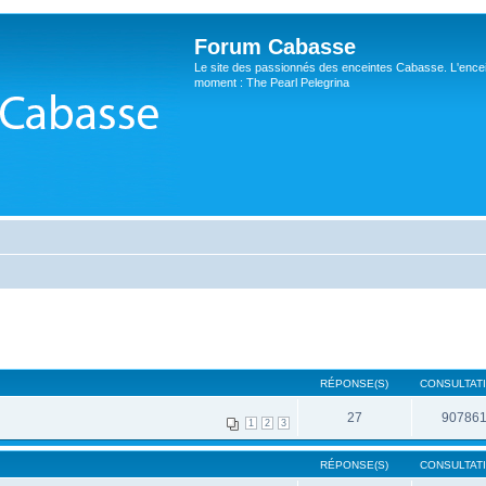
Forum Cabasse
Le site des passionnés des enceintes Cabasse. L'ence
moment : The Pearl Pelegrina
RÉPONSE(S)
CONSULTATI
27
90786
1
2
3
RÉPONSE(S)
CONSULTATI