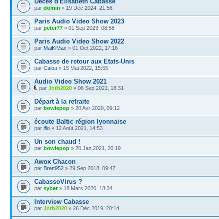
Décès d'Élisabeth Cabasse
par
domin
» 19 Déc 2024, 21:56
Paris Audio Video Show 2023
par
peter77
» 01 Sep 2023, 08:58
Paris Audio Video Show 2022
par
MaiKiMax
» 01 Oct 2022, 17:16
Cabasse de retour aux Etats-Unis
par
Calou
» 15 Mai 2022, 15:55
Audio Video Show 2021
par
Jnth2020
» 06 Sep 2021, 18:31
Départ à la retraite
par
bowiepop
» 20 Avr 2020, 09:12
écoute Baltic région lyonnaise
par
lflo
» 12 Août 2021, 14:53
Un son chaud !
par
bowiepop
» 20 Jan 2021, 20:19
Awox Chacon
par
Brett952
» 29 Sep 2018, 09:47
CabassoVirus ?
par
syber
» 18 Mars 2020, 18:34
Interview Cabasse
par
Jnth2020
» 26 Déc 2019, 20:14