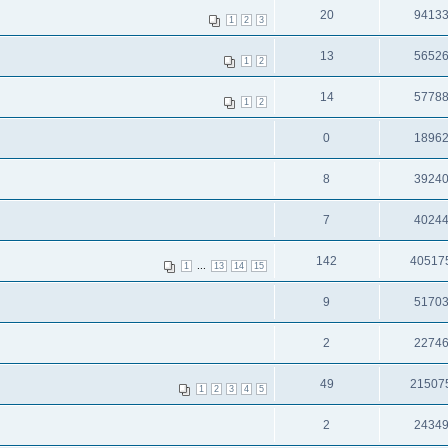
20
9413
1
2
3
13
5652
1
2
14
5778
1
2
0
1896
8
3924
7
4024
142
40517
...
1
13
14
15
9
5170
2
2274
49
21507
1
2
3
4
5
2
2434