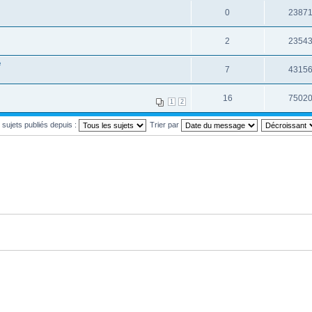
0
2387
2
2354
e
7
4315
16
7502
1
2
s sujets publiés depuis :
Trier par