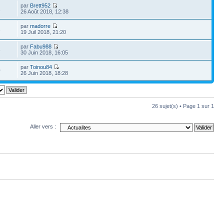
par
Brett952
1
26 Août 2018, 12:38
par
madorre
3
19 Juil 2018, 21:20
par
Fabu988
6
30 Juin 2018, 16:05
par
Toinou84
0
26 Juin 2018, 18:28
26 sujet(s) • Page
1
sur
1
Aller vers :