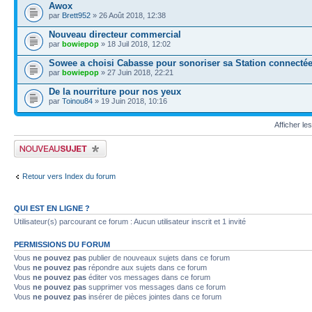
Awox
par
Brett952
» 26 Août 2018, 12:38
Nouveau directeur commercial
par
bowiepop
» 18 Juil 2018, 12:02
Sowee a choisi Cabasse pour sonoriser sa Station connecté
par
bowiepop
» 27 Juin 2018, 22:21
De la nourriture pour nos yeux
par
Toinou84
» 19 Juin 2018, 10:16
Afficher le
Publier un nouveau sujet
Retour vers Index du forum
QUI EST EN LIGNE ?
Utilisateur(s) parcourant ce forum : Aucun utilisateur inscrit et 1 invité
PERMISSIONS DU FORUM
Vous
ne pouvez pas
publier de nouveaux sujets dans ce forum
Vous
ne pouvez pas
répondre aux sujets dans ce forum
Vous
ne pouvez pas
éditer vos messages dans ce forum
Vous
ne pouvez pas
supprimer vos messages dans ce forum
Vous
ne pouvez pas
insérer de pièces jointes dans ce forum