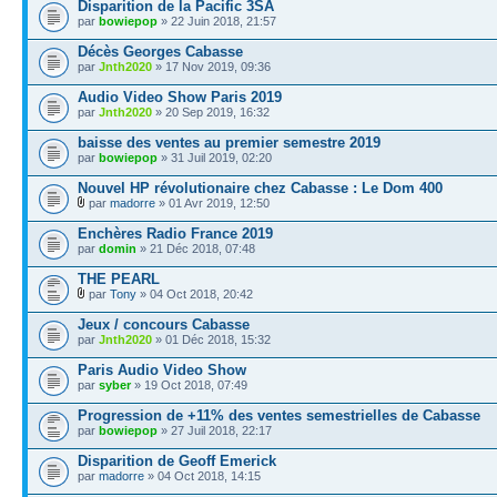
Disparition de la Pacific 3SA
par
bowiepop
» 22 Juin 2018, 21:57
Décès Georges Cabasse
par
Jnth2020
» 17 Nov 2019, 09:36
Audio Video Show Paris 2019
par
Jnth2020
» 20 Sep 2019, 16:32
baisse des ventes au premier semestre 2019
par
bowiepop
» 31 Juil 2019, 02:20
Nouvel HP révolutionaire chez Cabasse : Le Dom 400
par
madorre
» 01 Avr 2019, 12:50
Enchères Radio France 2019
par
domin
» 21 Déc 2018, 07:48
THE PEARL
par
Tony
» 04 Oct 2018, 20:42
Jeux / concours Cabasse
par
Jnth2020
» 01 Déc 2018, 15:32
Paris Audio Video Show
par
syber
» 19 Oct 2018, 07:49
Progression de +11% des ventes semestrielles de Cabasse
par
bowiepop
» 27 Juil 2018, 22:17
Disparition de Geoff Emerick
par
madorre
» 04 Oct 2018, 14:15