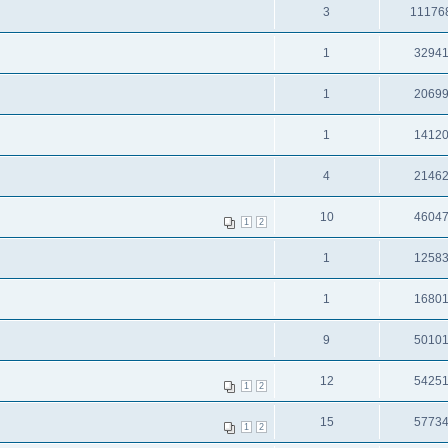
3
11176
1
3294
1
2069
1
1412
4
2146
10
4604
1
2
1
1258
1
1680
9
5010
12
5425
1
2
15
5773
1
2