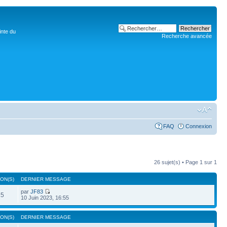
inte du
Recherche avancée
FAQ
Connexion
26 sujet(s) • Page
1
sur
1
ON(S)
DERNIER MESSAGE
par
JF83
15
10 Juin 2023, 16:55
ON(S)
DERNIER MESSAGE