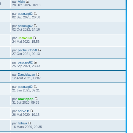
par
Alain
8
28 Déc 2024, 16:13
par
pascalg62
1
02 Sep 2023, 20:58
par
pascalg62
9
02 Oct 2022, 14:16
par
Jnth2020
0
24 Mai 2022, 15:56
par
pecheur1958
2
27 Oct 2021, 09:13
par
pascalg62
7
25 Sep 2021, 23:43
par
Dandelacan
3
12 Août 2021, 17:07
par
pascalg62
1
21 Jan 2021, 09:21
par
bowiepop
1
31 Juil 2020, 09:53
par
herve B
1
26 Mai 2020, 10:13
par
falbala
4
16 Mars 2020, 20:35