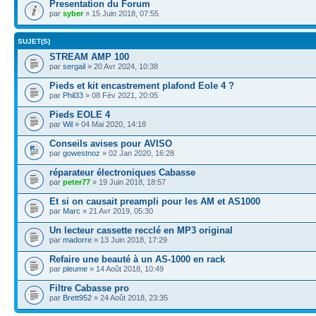
Presentation du Forum
par
syber
» 15 Juin 2018, 07:55
SUJET(S)
STREAM AMP 100
par
sergail
» 20 Avr 2024, 10:38
Pieds et kit encastrement plafond Eole 4 ?
par
Phil33
» 08 Fév 2021, 20:05
Pieds EOLE 4
par
Wil
» 04 Mai 2020, 14:18
Conseils avises pour AVISO
par
gowestnoz
» 02 Jan 2020, 16:28
réparateur électroniques Cabasse
par
peter77
» 19 Juin 2018, 18:57
Et si on causait preampli pour les AM et AS1000
par
Marc
» 21 Avr 2019, 05:30
Un lecteur cassette recclé en MP3 original
par
madorre
» 13 Juin 2018, 17:29
Refaire une beauté à un AS-1000 en rack
par
pleume
» 14 Août 2018, 10:49
Filtre Cabasse pro
par
Brett952
» 24 Août 2018, 23:35