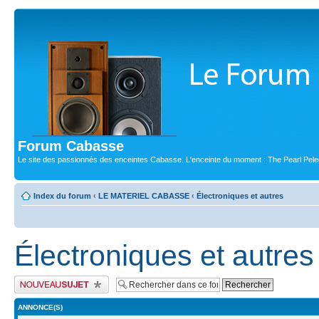
Forum Cabasse
Le site des passionnés des enceintes Cabasse. L'enceinte du moment : The Pearl Pele
Index du forum
‹
LE MATERIEL CABASSE
‹
Électroniques et autres
Électroniques et autres
Publier un nouveau sujet
ANNONCE(S)