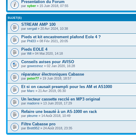
Presentation du Forum
par
syber
» 15 Juin 2018, 07:55
SUJET(S)
STREAM AMP 100
par
sergail
» 20 Avr 2024, 10:38
Pieds et kit encastrement plafond Eole 4 ?
par
Phil33
» 08 Fév 2021, 20:05
Pieds EOLE 4
par
Wil
» 04 Mai 2020, 14:18
Conseils avises pour AVISO
par
gowestnoz
» 02 Jan 2020, 16:28
réparateur électroniques Cabasse
par
peter77
» 19 Juin 2018, 18:57
Et si on causait preampli pour les AM et AS1000
par
Marc
» 21 Avr 2019, 05:30
Un lecteur cassette recclé en MP3 original
par
madorre
» 13 Juin 2018, 17:29
Refaire une beauté à un AS-1000 en rack
par
pleume
» 14 Août 2018, 10:49
Filtre Cabasse pro
par
Brett952
» 24 Août 2018, 23:35