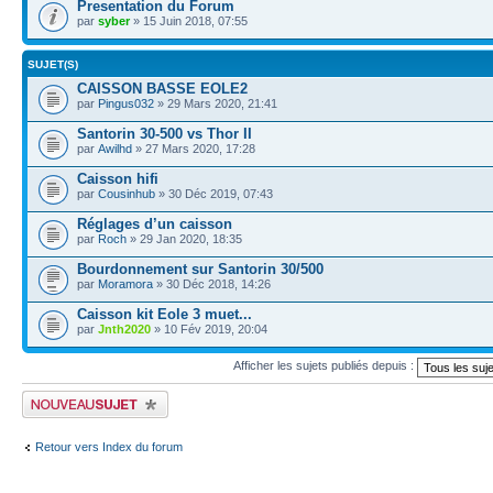
Presentation du Forum
par
syber
» 15 Juin 2018, 07:55
SUJET(S)
CAISSON BASSE EOLE2
par
Pingus032
» 29 Mars 2020, 21:41
Santorin 30-500 vs Thor II
par
Awilhd
» 27 Mars 2020, 17:28
Caisson hifi
par
Cousinhub
» 30 Déc 2019, 07:43
Réglages d’un caisson
par
Roch
» 29 Jan 2020, 18:35
Bourdonnement sur Santorin 30/500
par
Moramora
» 30 Déc 2018, 14:26
Caisson kit Eole 3 muet...
par
Jnth2020
» 10 Fév 2019, 20:04
Afficher les sujets publiés depuis :
Publier un nouveau sujet
Retour vers Index du forum