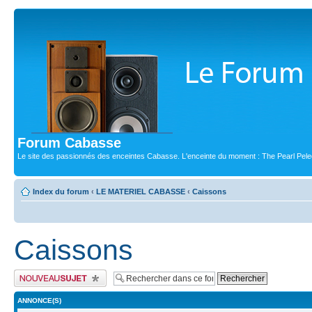
Forum Cabasse
Le site des passionnés des enceintes Cabasse. L'enceinte du moment : The Pearl Pele
Index du forum
‹
LE MATERIEL CABASSE
‹
Caissons
Caissons
Publier un nouveau sujet
ANNONCE(S)