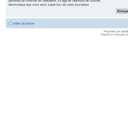
panneau de contrôle de l’utilisateur, il s’agit de l’adresse de courrier
électronique que vous avez saisie lors de votre inscription.
Index du forum
Propulsé par
php
Traduit en français 