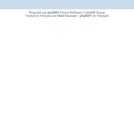
Propulsé par
phpBB
® Forum Software © phpBB Group
Traduit en français par
Maël Soucaze
-
phpBB
® en Français