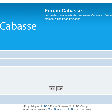
Forum Cabasse
Le site des passionnés des enceintes Cabasse. L'ence
moment : The Pearl Pelegrina
Propulsé par
phpBB
® Forum Software © phpBB Group
Traduit en français par
Maël Soucaze
-
phpBB
® en Français