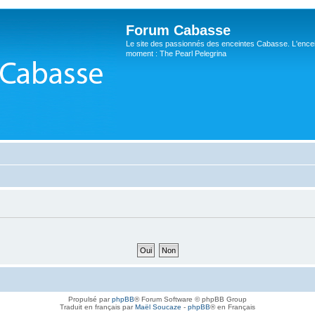
Forum Cabasse
Le site des passionnés des enceintes Cabasse. L'ence
moment : The Pearl Pelegrina
Propulsé par
phpBB
® Forum Software © phpBB Group
Traduit en français par
Maël Soucaze
-
phpBB
® en Français