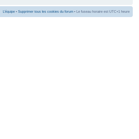
L’équipe
•
Supprimer tous les cookies du forum
• Le fuseau horaire est UTC+1 heure