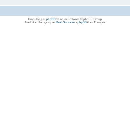
Propulsé par
phpBB
® Forum Software © phpBB Group
Traduit en français par
Maël Soucaze
-
phpBB
® en Français