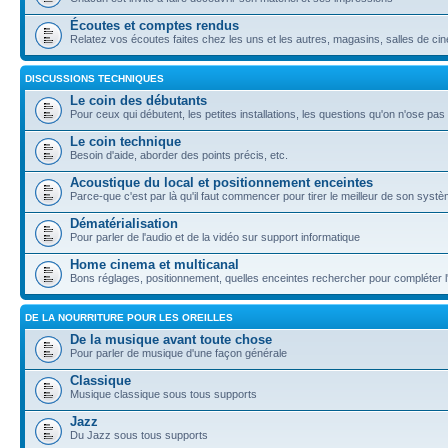
Écoutes et comptes rendus
Relatez vos écoutes faites chez les uns et les autres, magasins, salles de ci
DISCUSSIONS TECHNIQUES
Le coin des débutants
Pour ceux qui débutent, les petites installations, les questions qu'on n'ose pas 
Le coin technique
Besoin d'aide, aborder des points précis, etc.
Acoustique du local et positionnement enceintes
Parce-que c'est par là qu'il faut commencer pour tirer le meilleur de son systè
Dématérialisation
Pour parler de l'audio et de la vidéo sur support informatique
Home cinema et multicanal
Bons réglages, positionnement, quelles enceintes rechercher pour compléter l'in
DE LA NOURRITURE POUR LES OREILLES
De la musique avant toute chose
Pour parler de musique d'une façon générale
Classique
Musique classique sous tous supports
Jazz
Du Jazz sous tous supports