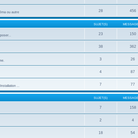
28
456
néma ou autre
SUJET(S)
MESSAGE
23
150
poser...
38
362
3
26
me.
4
87
7
77
stallation ...
SUJET(S)
MESSAGE
7
158
2
4
18
54