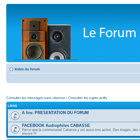
Index du forum
Consulter les messages sans réponse
•
Consulter les sujets actifs
LIENS
A lire: PRESENTATION DU FORUM
FACEBOOK Audiophiles CABASSE
Parce-que la communauté Cabasse y est aussi tres active. Des images, des é
encore !!!