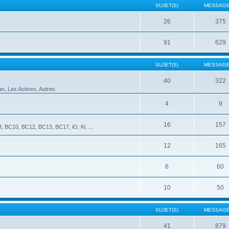
SUJET(S)
MESSAGE
26
375
91
629
SUJET(S)
MESSAGE
40
322
an, Les Actives, Autres
4
9
16
157
 BC10, BC12, BC13, BC17, iO, Ki, ...
12
165
6
60
10
50
SUJET(S)
MESSAGE
41
879