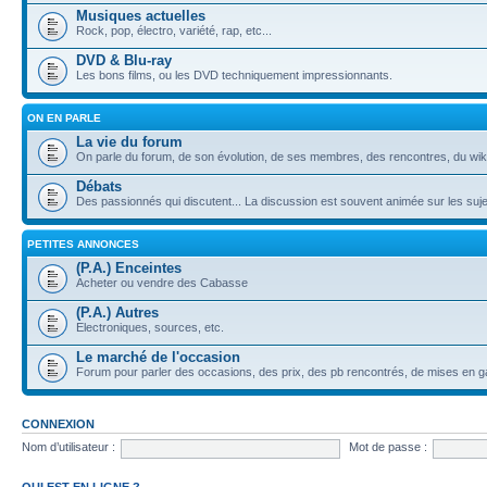
Musiques actuelles
Rock, pop, électro, variété, rap, etc...
DVD & Blu-ray
Les bons films, ou les DVD techniquement impressionnants.
ON EN PARLE
La vie du forum
On parle du forum, de son évolution, de ses membres, des rencontres, du wiki,
Débats
Des passionnés qui discutent... La discussion est souvent animée sur les sujet
PETITES ANNONCES
(P.A.) Enceintes
Acheter ou vendre des Cabasse
(P.A.) Autres
Electroniques, sources, etc.
Le marché de l'occasion
Forum pour parler des occasions, des prix, des pb rencontrés, de mises en ga
CONNEXION
Nom d’utilisateur :
Mot de passe :
QUI EST EN LIGNE ?