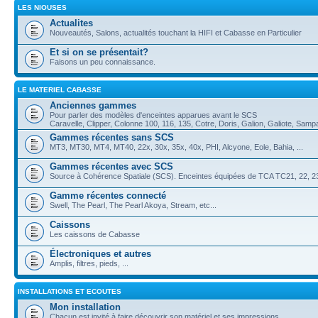
LES NIOUSES
Actualites
Nouveautés, Salons, actualités touchant la HIFI et Cabasse en Particulier
Et si on se présentait?
Faisons un peu connaissance.
LE MATERIEL CABASSE
Anciennes gammes
Pour parler des modèles d'enceintes apparues avant le SCS
Caravelle, Clipper, Colonne 100, 116, 135, Cotre, Doris, Galion, Galiote, Samp
Gammes récentes sans SCS
MT3, MT30, MT4, MT40, 22x, 30x, 35x, 40x, PHI, Alcyone, Eole, Bahia, ...
Gammes récentes avec SCS
Source à Cohérence Spatiale (SCS). Enceintes équipées de TCA TC21, 22, 23,
Gamme récentes connecté
Swell, The Pearl, The Pearl Akoya, Stream, etc...
Caissons
Les caissons de Cabasse
Électroniques et autres
Amplis, filtres, pieds, ...
INSTALLATIONS ET ECOUTES
Mon installation
Chacun est invité à faire découvrir son matériel et ses impressions