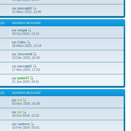
par
pascalg62
12 Mars 2022, 12:40
(S)
DERNIER MESSAGE
par
sergail
29 Oct 2023, 13:22
par
Calou
18 Mars 2025, 13:18
par
Jeromehifi
13 Déc 2023, 22:40
par
pascalg62
17 Nov 2024, 17:23
par
peter77
21 Jan 2024, 19:11
(S)
DERNIER MESSAGE
par
tof
03 Nov 2025, 18:28
par
tof
18 Oct 2018, 12:22
par
madorre
10 Fév 2024, 02:51