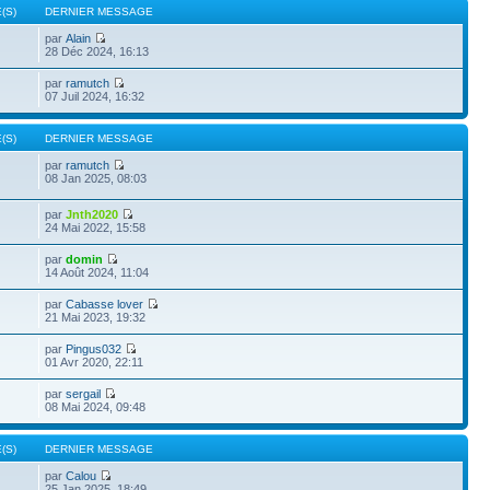
(S)
DERNIER MESSAGE
par
Alain
28 Déc 2024, 16:13
par
ramutch
07 Juil 2024, 16:32
(S)
DERNIER MESSAGE
par
ramutch
08 Jan 2025, 08:03
par
Jnth2020
24 Mai 2022, 15:58
par
domin
14 Août 2024, 11:04
par
Cabasse lover
21 Mai 2023, 19:32
par
Pingus032
01 Avr 2020, 22:11
par
sergail
08 Mai 2024, 09:48
(S)
DERNIER MESSAGE
par
Calou
25 Jan 2025, 18:49