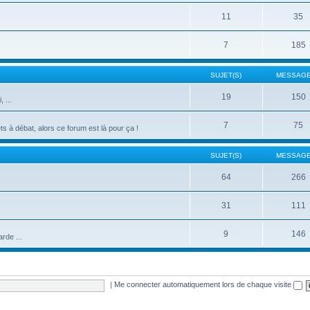
11
35
7
185
SUJET(S)
MESSAGE
19
150
 ...
7
75
s à débat, alors ce forum est là pour ça !
SUJET(S)
MESSAGE
64
266
31
111
9
146
rde ...
|
Me connecter automatiquement lors de chaque visite