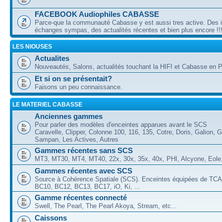
FACEBOOK Audiophiles CABASSE
Parce-que la communauté Cabasse y est aussi tres active. Des 
échanges sympas, des actualités récentes et bien plus encore !!
LES NIOUSES
Actualites
Nouveautés, Salons, actualités touchant la HIFI et Cabasse en Pa
Et si on se présentait?
Faisons un peu connaissance.
LE MATERIEL CABASSE
Anciennes gammes
Pour parler des modèles d'enceintes apparues avant le SCS
Caravelle, Clipper, Colonne 100, 116, 135, Cotre, Doris, Galion, G
Sampan, Les Actives, Autres
Gammes récentes sans SCS
MT3, MT30, MT4, MT40, 22x, 30x, 35x, 40x, PHI, Alcyone, Eole, 
Gammes récentes avec SCS
Source à Cohérence Spatiale (SCS). Enceintes équipées de TCA
BC10, BC12, BC13, BC17, iO, Ki, ...
Gamme récentes connecté
Swell, The Pearl, The Pearl Akoya, Stream, etc...
Caissons