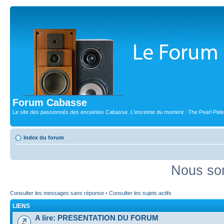
Forum Cabasse
Le site des passionnés des enceintes Cabasse. L'enceinte du moment : The Pearl Pele
Index du forum
Nous som
Consulter les messages sans réponse
•
Consulter les sujets actifs
LIENS
A lire: PRESENTATION DU FORUM