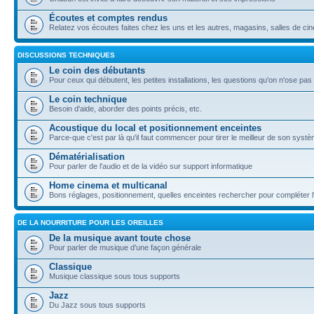
Écoutes et comptes rendus
Relatez vos écoutes faites chez les uns et les autres, magasins, salles de ci
DISCUSSIONS TECHNIQUES
Le coin des débutants
Pour ceux qui débutent, les petites installations, les questions qu'on n'ose pas 
Le coin technique
Besoin d'aide, aborder des points précis, etc.
Acoustique du local et positionnement enceintes
Parce-que c'est par là qu'il faut commencer pour tirer le meilleur de son systè
Dématérialisation
Pour parler de l'audio et de la vidéo sur support informatique
Home cinema et multicanal
Bons réglages, positionnement, quelles enceintes rechercher pour compléter l'in
DE LA NOURRITURE POUR LES OREILLES
De la musique avant toute chose
Pour parler de musique d'une façon générale
Classique
Musique classique sous tous supports
Jazz
Du Jazz sous tous supports