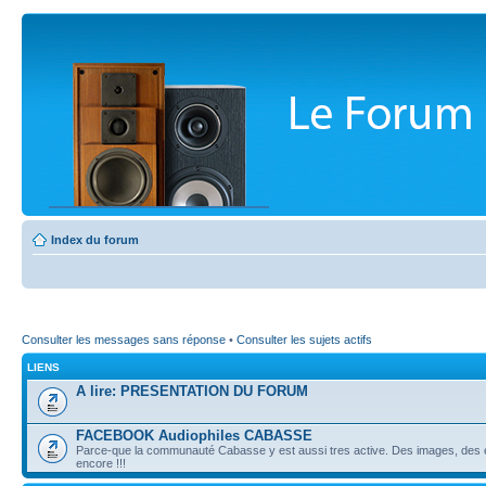
Index du forum
Consulter les messages sans réponse
•
Consulter les sujets actifs
LIENS
A lire: PRESENTATION DU FORUM
FACEBOOK Audiophiles CABASSE
Parce-que la communauté Cabasse y est aussi tres active. Des images, des é
encore !!!