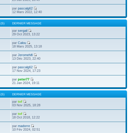
par
pascalg62
12 Mars 2022, 12:40
(S)
DERNIER MESSAGE
par
sergail
29 Oct 2023, 13:22
par
Calou
18 Mars 2025, 13:18
par
Jeromehifi
13 Déc 2023, 22:40
par
pascalg62
17 Nov 2024, 17:23
par
peter77
21 Jan 2024, 19:11
(S)
DERNIER MESSAGE
par
tof
03 Nov 2025, 18:28
par
tof
18 Oct 2018, 12:22
par
madorre
10 Fév 2024, 02:51