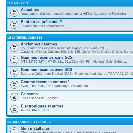
LES NIOUSES
Actualites
Nouveautés, Salons, actualités touchant la HIFI et Cabasse en Particulier
Et si on se présentait?
Faisons un peu connaissance.
LE MATERIEL CABASSE
Anciennes gammes
Pour parler des modèles d'enceintes apparues avant le SCS
Caravelle, Clipper, Colonne 100, 116, 135, Cotre, Doris, Galion, Galiote, Samp
Gammes récentes sans SCS
MT3, MT30, MT4, MT40, 22x, 30x, 35x, 40x, PHI, Alcyone, Eole, Bahia, ...
Gammes récentes avec SCS
Source à Cohérence Spatiale (SCS). Enceintes équipées de TCA TC21, 22, 23,
Gamme récentes connecté
Swell, The Pearl, The Pearl Akoya, Stream, etc...
Caissons
Les caissons de Cabasse
Électroniques et autres
Amplis, filtres, pieds, ...
INSTALLATIONS ET ECOUTES
Mon installation
Chacun est invité à faire découvrir son matériel et ses impressions