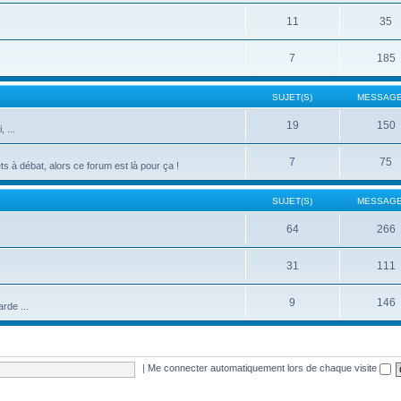
11
35
7
185
SUJET(S)
MESSAGE
19
150
 ...
7
75
s à débat, alors ce forum est là pour ça !
SUJET(S)
MESSAGE
64
266
31
111
9
146
rde ...
|
Me connecter automatiquement lors de chaque visite