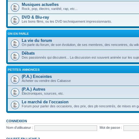
Musiques actuelles
Rock, pop, électro, variété, rap, etc...
DVD & Blu-ray
Les bons films, ou les DVD techniquement impressionnants.
ON EN PARLE
La vie du forum
On parle du forum, de son évolution, de ses membres, des rencontres, du wiki,
Débats
Des passionnés qui discutent... La discussion est souvent animée sur les sujet
PETITES ANNONCES
(P.A.) Enceintes
Acheter ou vendre des Cabasse
(P.A.) Autres
Electroniques, sources, etc.
Le marché de l'occasion
Forum pour parler des occasions, des prix, des pb rencontrés, de mises en ga
CONNEXION
Nom d’utilisateur :
Mot de passe :
QUI EST EN LIGNE ?