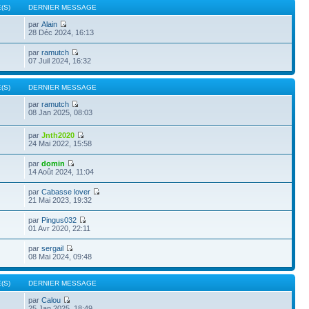
(S)
DERNIER MESSAGE
par
Alain
28 Déc 2024, 16:13
par
ramutch
07 Juil 2024, 16:32
(S)
DERNIER MESSAGE
par
ramutch
08 Jan 2025, 08:03
par
Jnth2020
24 Mai 2022, 15:58
par
domin
14 Août 2024, 11:04
par
Cabasse lover
21 Mai 2023, 19:32
par
Pingus032
01 Avr 2020, 22:11
par
sergail
08 Mai 2024, 09:48
(S)
DERNIER MESSAGE
par
Calou
25 Jan 2025, 18:49