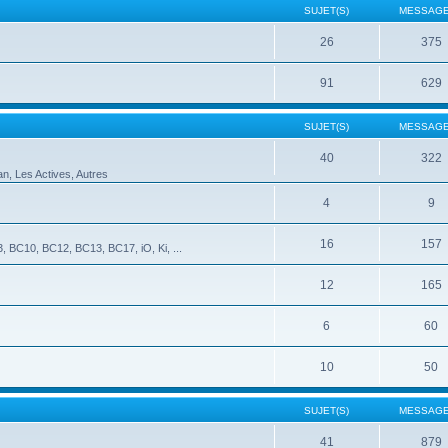
SUJET(S)
MESSAGE
26
375
91
629
SUJET(S)
MESSAGE
40
322
an, Les Actives, Autres
4
9
16
157
 BC10, BC12, BC13, BC17, iO, Ki, ...
12
165
6
60
10
50
SUJET(S)
MESSAGE
41
879