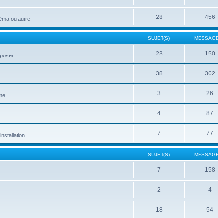
28
456
néma ou autre
SUJET(S)
MESSAGE
23
150
poser...
38
362
3
26
me.
4
87
7
77
stallation ...
SUJET(S)
MESSAGE
7
158
2
4
18
54