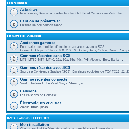
LES NIOUSES
Actualites
Nouveautés, Salons, actualités touchant la HIFI et Cabasse en Particulier
Et si on se présentait?
Faisons un peu connaissance.
LE MATERIEL CABASSE
Anciennes gammes
Pour parler des modèles d'enceintes apparues avant le SCS
Caravelle, Clipper, Colonne 100, 116, 135, Cotre, Doris, Galion, Galiote, Samp
Gammes récentes sans SCS
MT3, MT30, MT4, MT40, 22x, 30x, 35x, 40x, PHI, Alcyone, Eole, Bahia, ...
Gammes récentes avec SCS
Source à Cohérence Spatiale (SCS). Enceintes équipées de TCA TC21, 22, 23,
Gamme récentes connecté
Swell, The Pearl, The Pearl Akoya, Stream, etc...
Caissons
Les caissons de Cabasse
Électroniques et autres
Amplis, filtres, pieds, ...
INSTALLATIONS ET ECOUTES
Mon installation
Chacun est invité à faire découvrir son matériel et ses impressions