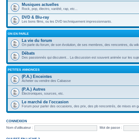
Musiques actuelles
Rock, pop, électro, variété, rap, etc...
DVD & Blu-ray
Les bons films, ou les DVD techniquement impressionnants.
ON EN PARLE
La vie du forum
On parle du forum, de son évolution, de ses membres, des rencontres, du wiki,
Débats
Des passionnés qui discutent... La discussion est souvent animée sur les sujet
PETITES ANNONCES
(P.A.) Enceintes
Acheter ou vendre des Cabasse
(P.A.) Autres
Electroniques, sources, etc.
Le marché de l'occasion
Forum pour parler des occasions, des prix, des pb rencontrés, de mises en ga
CONNEXION
Nom d’utilisateur :
Mot de passe :
QUI EST EN LIGNE ?