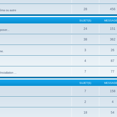
28
456
néma ou autre
SUJET(S)
MESSAGE
24
151
poser...
38
362
3
26
me.
4
87
7
77
stallation ...
SUJET(S)
MESSAGE
7
158
2
4
18
54