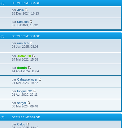
(S)
DERNIER MESSAGE
par
Alain
28 Déc 2024, 16:13
par
ramutch
07 Juil 2024, 16:32
(S)
DERNIER MESSAGE
par
ramutch
08 Jan 2025, 08:03
par
Jnth2020
24 Mai 2022, 15:58
par
domin
14 Août 2024, 11:04
par
Cabasse lover
21 Mai 2023, 19:32
par
Pingus032
01 Avr 2020, 22:11
par
sergail
08 Mai 2024, 09:48
(S)
DERNIER MESSAGE
par
Calou
25 Jan 2025, 18:49