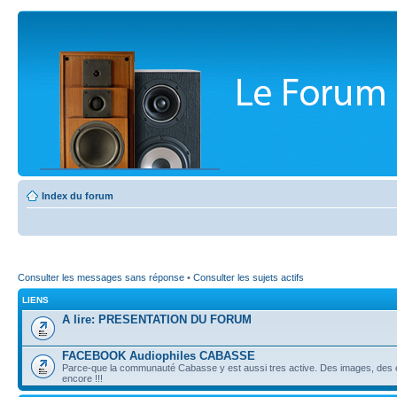
Index du forum
Consulter les messages sans réponse
•
Consulter les sujets actifs
LIENS
A lire: PRESENTATION DU FORUM
FACEBOOK Audiophiles CABASSE
Parce-que la communauté Cabasse y est aussi tres active. Des images, des é
encore !!!