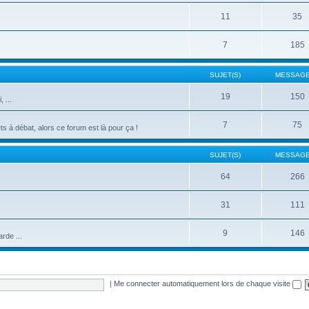
11
35
7
185
SUJET(S)
MESSAGE
19
150
 ...
7
75
s à débat, alors ce forum est là pour ça !
SUJET(S)
MESSAGE
64
266
31
111
9
146
rde ...
|
Me connecter automatiquement lors de chaque visite