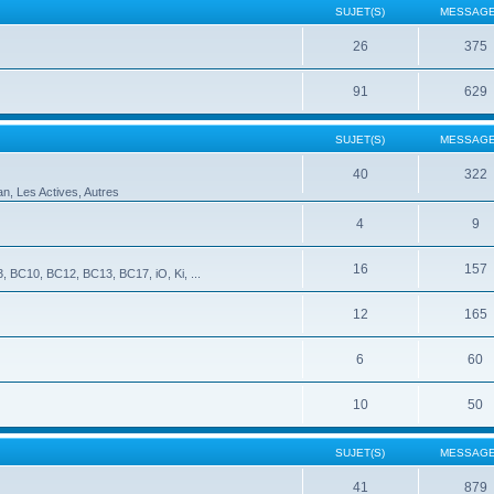
SUJET(S)
MESSAGE
26
375
91
629
SUJET(S)
MESSAGE
40
322
an, Les Actives, Autres
4
9
16
157
 BC10, BC12, BC13, BC17, iO, Ki, ...
12
165
6
60
10
50
SUJET(S)
MESSAGE
41
879