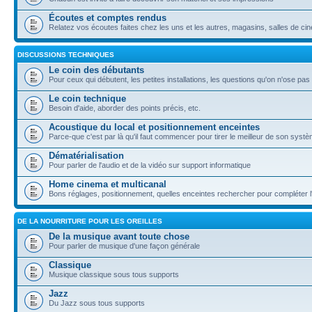
Écoutes et comptes rendus
Relatez vos écoutes faites chez les uns et les autres, magasins, salles de ci
DISCUSSIONS TECHNIQUES
Le coin des débutants
Pour ceux qui débutent, les petites installations, les questions qu'on n'ose pas 
Le coin technique
Besoin d'aide, aborder des points précis, etc.
Acoustique du local et positionnement enceintes
Parce-que c'est par là qu'il faut commencer pour tirer le meilleur de son systè
Dématérialisation
Pour parler de l'audio et de la vidéo sur support informatique
Home cinema et multicanal
Bons réglages, positionnement, quelles enceintes rechercher pour compléter l'in
DE LA NOURRITURE POUR LES OREILLES
De la musique avant toute chose
Pour parler de musique d'une façon générale
Classique
Musique classique sous tous supports
Jazz
Du Jazz sous tous supports