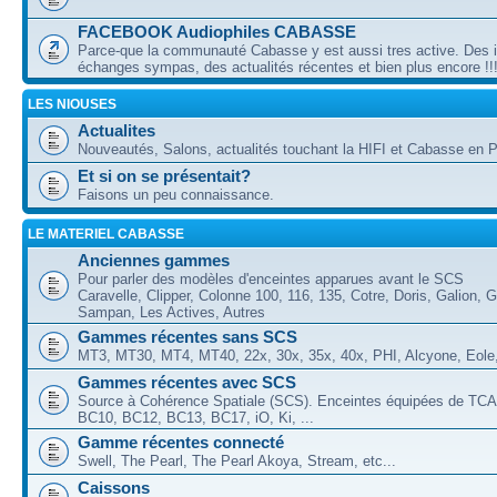
FACEBOOK Audiophiles CABASSE
Parce-que la communauté Cabasse y est aussi tres active. Des 
échanges sympas, des actualités récentes et bien plus encore !!
LES NIOUSES
Actualites
Nouveautés, Salons, actualités touchant la HIFI et Cabasse en Pa
Et si on se présentait?
Faisons un peu connaissance.
LE MATERIEL CABASSE
Anciennes gammes
Pour parler des modèles d'enceintes apparues avant le SCS
Caravelle, Clipper, Colonne 100, 116, 135, Cotre, Doris, Galion, G
Sampan, Les Actives, Autres
Gammes récentes sans SCS
MT3, MT30, MT4, MT40, 22x, 30x, 35x, 40x, PHI, Alcyone, Eole, 
Gammes récentes avec SCS
Source à Cohérence Spatiale (SCS). Enceintes équipées de TCA
BC10, BC12, BC13, BC17, iO, Ki, ...
Gamme récentes connecté
Swell, The Pearl, The Pearl Akoya, Stream, etc...
Caissons