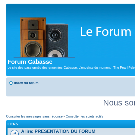
Forum Cabasse
Le site des passionnés des enceintes Cabasse. L'enceinte du moment : The Pearl Pele
Index du forum
Nous som
Consulter les messages sans réponse
•
Consulter les sujets actifs
LIENS
A lire: PRESENTATION DU FORUM