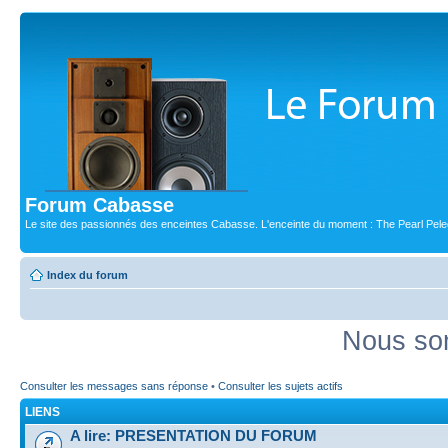
Forum Cabasse
Le site des passionnés des enceintes Cabasse. L'enceinte du moment : The Pearl Pele
Index du forum
Nous som
Consulter les messages sans réponse
•
Consulter les sujets actifs
LIENS
A lire: PRESENTATION DU FORUM