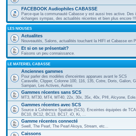
FACEBOOK Audiophiles CABASSE
Parce-que la communauté Cabasse y est aussi tres active. Des 
échanges sympas, des actualités récentes et bien plus encore !!
LES NIOUSES
Actualites
Nouveautés, Salons, actualités touchant la HIFI et Cabasse en Pa
Et si on se présentait?
Faisons un peu connaissance.
LE MATERIEL CABASSE
Anciennes gammes
Pour parler des modèles d'enceintes apparues avant le SCS
Caravelle, Clipper, Colonne 100, 116, 135, Cotre, Doris, Galion, G
Sampan, Les Actives, Autres
Gammes récentes sans SCS
MT3, MT30, MT4, MT40, 22x, 30x, 35x, 40x, PHI, Alcyone, Eole, 
Gammes récentes avec SCS
Source à Cohérence Spatiale (SCS). Enceintes équipées de TCA
BC10, BC12, BC13, BC17, iO, Ki, ...
Gamme récentes connecté
Swell, The Pearl, The Pearl Akoya, Stream, etc...
Caissons