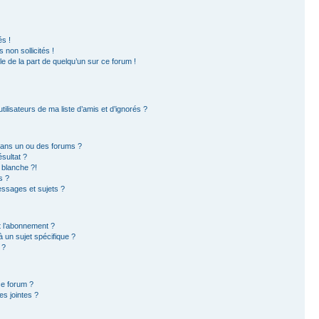
s !
non sollicités !
ble de la part de quelqu’un sur ce forum !
ilisateurs de ma liste d’amis et d’ignorés ?
dans un ou des forums ?
sultat ?
 blanche ?!
s ?
ssages et sujets ?
et l’abonnement ?
 un sujet spécifique ?
 ?
ce forum ?
s jointes ?