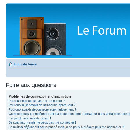
Index du forum
Foire aux questions
Problèmes de connexion et d’inscription
Pourquoi ne puis-je pas me connecter ?
Pourquoi ai-je besoin de m’inscrire, après tout ?
Pourquoi suis-je déconnecté automatiquement ?
Comment puis-je empêcher l’affichage de mon nom d’utilisateur dans la liste des utilisa
J’ai perdu mon mot de passe !
Je suis inscrit mais ne peux pas me connecter !
Je m’étais déjà inscrit par le passé mais je ne peux à présent plus me connecter ?!