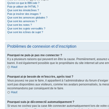
Qu’est-ce que le BBCode ?
Puis-je utiliser de l’HTML ?
Que sont les émoticônes ?
Puis-je insérer des images ?
Que sont les annonces globales ?
Que sont les annonces ?
Que sont les notes ?
Que sont les sujets verrouillés ?
Que sont les icônes de sujet ?
Problèmes de connexion et d’inscription
Pourquoi ne puis-je pas me connecter ?
Il y a plusieurs raisons qui peuvent en être la cause. Premièrement, assurez-vo
banni. Il est également possible que le propriétaire du site internet ait une err
Haut
Pourquoi ai-je besoin de m’inscrire, après tout ?
Vous pouvez ne pas le faire, il appartient à l’administrateur du forum d’exig
sont pas disponibles aux visiteurs, comme les avatars personnalisés, la messag
recommandons par conséquent de le faire.
Haut
Pourquoi suis-je déconnecté automatiquement ?
Si vous ne cochez pas la case
Me connecter automatiquement
lors de votre 