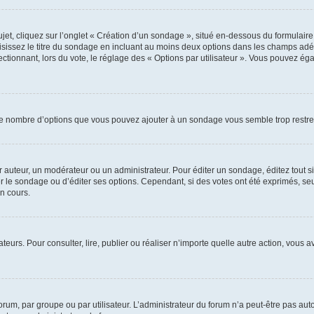
, cliquez sur l’onglet « Création d’un sondage », situé en-dessous du formulaire pri
sissez le titre du sondage en incluant au moins deux options dans les champs adé
ctionnant, lors du vote, le réglage des « Options par utilisateur ». Vous pouvez éga
i le nombre d’options que vous pouvez ajouter à un sondage vous semble trop restre
auteur, un modérateur ou un administrateur. Pour éditer un sondage, éditez tout s
er le sondage ou d’éditer ses options. Cependant, si des votes ont été exprimés, seu
n cours.
isateurs. Pour consulter, lire, publier ou réaliser n’importe quelle autre action, v
um, par groupe ou par utilisateur. L’administrateur du forum n’a peut-être pas auto