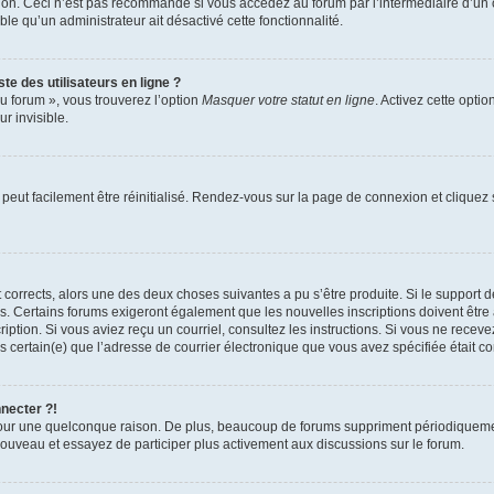
xion. Ceci n’est pas recommandé si vous accédez au forum par l’intermédiaire d’un 
able qu’un administrateur ait désactivé cette fonctionnalité.
te des utilisateurs en ligne ?
u forum », vous trouverez l’option
Masquer votre statut en ligne
. Activez cette opti
r invisible.
peut facilement être réinitialisé. Rendez-vous sur la page de connexion et cliquez
nt corrects, alors une des deux choses suivantes a pu s’être produite. Si le suppor
es. Certains forums exigeront également que les nouvelles inscriptions doivent être
nscription. Si vous aviez reçu un courriel, consultez les instructions. Si vous ne r
êtes certain(e) que l’adresse de courrier électronique que vous avez spécifiée était 
nnecter ?!
pour une quelconque raison. De plus, beaucoup de forums suppriment périodiquement 
à nouveau et essayez de participer plus activement aux discussions sur le forum.