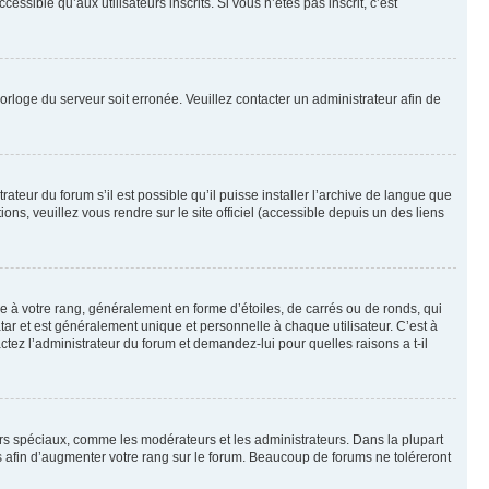
sible qu’aux utilisateurs inscrits. Si vous n’êtes pas inscrit, c’est
horloge du serveur soit erronée. Veuillez contacter un administrateur afin de
ateur du forum s’il est possible qu’il puisse installer l’archive de langue que
ns, veuillez vous rendre sur le site officiel (accessible depuis un des liens
e à votre rang, généralement en forme d’étoiles, de carrés ou de ronds, qui
tar et est généralement unique et personnelle à chaque utilisateur. C’est à
actez l’administrateur du forum et demandez-lui pour quelles raisons a t-il
eurs spéciaux, comme les modérateurs et les administrateurs. Dans la plupart
 afin d’augmenter votre rang sur le forum. Beaucoup de forums ne toléreront