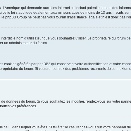
is d’Amérique qui demande aux sites internet collectant potentiellement des infor
 cette loi s’applique également aux mineurs âgés de moins de 13 ans inscrits sur v
 le phpBB Group ne peut pas vous fournir d’assistance légale et n’est donc pas l’or
ou interdit le nom d’utilisateur que vous souhaitez utiliser. Le propriétaire du forum
ter un administrateur du forum.
les cookies générés par phpBB3 qui conservent votre authentification et votre conn
r le propriétaire du forum. Si vous rencontrez des problèmes récurrents de connexio
se de données du forum. Si vous souhaitez les modifier, rendez-vous sur votre pannea
toutes vos préférences.
 de celui dans lequel vous êtes. Si tel était le cas, rendez-vous sur votre panneau de 