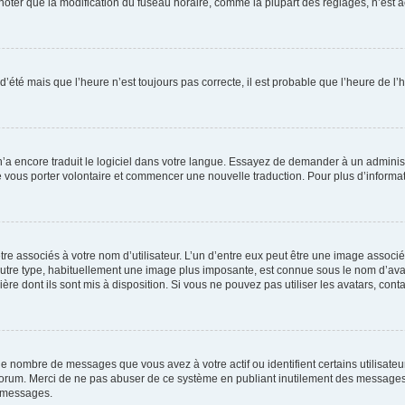
er que la modification du fuseau horaire, comme la plupart des réglages, n’est acces
 d’été mais que l’heure n’est toujours pas correcte, il est probable que l’heure de l’
 n’a encore traduit le logiciel dans votre langue. Essayez de demander à un administr
e vous porter volontaire et commencer une nouvelle traduction. Pour plus d’informatio
re associés à votre nom d’utilisateur. L’un d’entre eux peut être une image associé
’autre type, habituellement une image plus imposante, est connue sous le nom d’ava
ère dont ils sont mis à disposition. Si vous ne pouvez pas utiliser les avatars, cont
le nombre de messages que vous avez à votre actif ou identifient certains utilisat
u forum. Merci de ne pas abuser de ce système en publiant inutilement des messages
e messages.