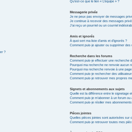
Qu’est-ce que le lien « L’équipe » ?
Messagerie privée
Je ne peux pas envoyer de messages privé
Je continue à recevoir des messages privés 
J’ai reçu un pourriel ou un courriel indésira
Amis et ignorés
À quoi sert ma liste d’amis et d’ignorés ?
Comment puis-je ajouter ou supprimer des ut
ter ?
Recherche dans les forums
Comment puis-je effectuer une recherche 
Pourquoi ma recherche ne renvoie aucun ré
Pourquoi ma recherche renvoie à une page
Comment puis-je rechercher des utilisateur
Comment puis-je retrouver mes propres me
Signets et abonnements aux sujets
Quelle est la différence entre le signetage 
Comment puis-je m’abonner à un forum ou à
Comment puis-je résilier mes abonnements
Pièces jointes
Quelles pièces jointes sont autorisées sur 
Comment puis-je retrouver toutes mes pièce