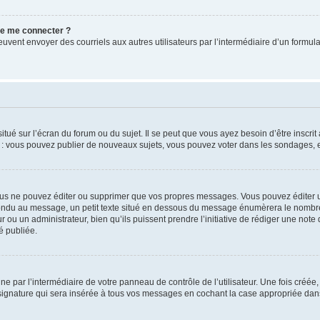
 de me connecter ?
its peuvent envoyer des courriels aux autres utilisateurs par l’intermédiaire d’un for
tué sur l’écran du forum ou du sujet. Il se peut que vous ayez besoin d’être inscri
e : vous pouvez publier de nouveaux sujets, vous pouvez voter dans les sondages, e
us ne pouvez éditer ou supprimer que vos propres messages. Vous pouvez éditer u
pondu au message, un petit texte situé en dessous du message énumèrera le nombre de
r ou un administrateur, bien qu’ils puissent prendre l’initiative de rédiger une note 
é publiée.
e par l’intermédiaire de votre panneau de contrôle de l’utilisateur. Une fois créé
ignature qui sera insérée à tous vos messages en cochant la case appropriée dans vo