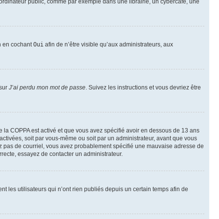
ordinateur public, comme par exemple dans une librairie, un cybercafé, une
on en cochant
Oui
afin de n’être visible qu’aux administrateurs, aux
 sur
J’ai perdu mon mot de passe
. Suivez les instructions et vous devriez être
t de la COPPA est activé et que vous avez spécifié avoir en dessous de 13 ans
 activées, soit par vous-même ou soit par un administrateur, avant que vous
ecevez pas de courriel, vous avez probablement spécifié une mauvaise adresse de
correcte, essayez de contacter un administrateur.
les utilisateurs qui n’ont rien publiés depuis un certain temps afin de