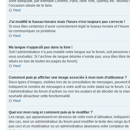
zone adéquate, par exemple Londres, Paris, New York, Sydney, etc. Veuillez not
l’occasion idéale de le faire.
Haut
J’ai modifié le fuseau horaire mais l’heure n’est toujours pas correcte !
Si vous êtes certain(e) d’avoir correctement réglé le fuseau horaire et l’heure
lui communiquer ce problème.
Haut
Ma langue n’apparaît pas dans la liste !
Soit l’administrateur n’a pas installé votre langue sur le forum, soit personne
vous souhaitez. Si l’archive de langue désirée n’existe pas, vous êtes libre d
situés en bas de toutes les pages du forum).
Haut
Comment puis-je afficher une image associée à mon nom d’utilisateur ?
Deux types d’images, visibles lors de la consultation de messages, peuvent êt
indiquent le nombre de messages à votre actif ou votre statut sur le forum. L
l’administrateur du forum d’activer ou non les avatars et de décider de la mani
souhaité désactiver cette fonctionnalité.
Haut
Quel est mon rang et comment puis-je le modifier ?
Les rangs, qui apparaissent en dessous de votre nom d’utilisateur, indiquent 
des cas, seul un administrateur du forum peut modifier le texte des rangs d
pas ceci et un modérateur ou un administrateur abaissera votre compteur d