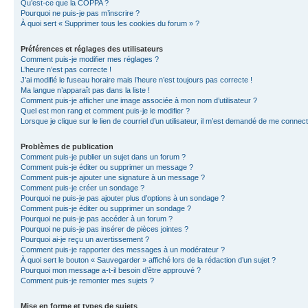
Qu’est-ce que la COPPA ?
Pourquoi ne puis-je pas m’inscrire ?
À quoi sert « Supprimer tous les cookies du forum » ?
Préférences et réglages des utilisateurs
Comment puis-je modifier mes réglages ?
L’heure n’est pas correcte !
J’ai modifié le fuseau horaire mais l’heure n’est toujours pas correcte !
Ma langue n’apparaît pas dans la liste !
Comment puis-je afficher une image associée à mon nom d’utilisateur ?
Quel est mon rang et comment puis-je le modifier ?
Lorsque je clique sur le lien de courriel d’un utilisateur, il m’est demandé de me connec
Problèmes de publication
Comment puis-je publier un sujet dans un forum ?
Comment puis-je éditer ou supprimer un message ?
Comment puis-je ajouter une signature à un message ?
Comment puis-je créer un sondage ?
Pourquoi ne puis-je pas ajouter plus d’options à un sondage ?
Comment puis-je éditer ou supprimer un sondage ?
Pourquoi ne puis-je pas accéder à un forum ?
Pourquoi ne puis-je pas insérer de pièces jointes ?
Pourquoi ai-je reçu un avertissement ?
Comment puis-je rapporter des messages à un modérateur ?
À quoi sert le bouton « Sauvegarder » affiché lors de la rédaction d’un sujet ?
Pourquoi mon message a-t-il besoin d’être approuvé ?
Comment puis-je remonter mes sujets ?
Mise en forme et types de sujets