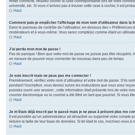
rester connecté, veuillez cocher la case correspondante lors de votre conne
université, etc. Si vous n’arrivez pas à trouver cette case à cocher, il est prob
Haut
Comment puis-je empêcher l’affichage de mon nom d’utilisateur dans la lis
Dans le panneau de contrôle de l’utilisateur, en-dessous des « Préférences d
modérateurs et à vous-même. Vous serez compté(e) comme étant un utilisateu
Haut
J’ai perdu mon mot de passe !
Pas de panique ! Bien que votre mot de passe ne puisse pas être récupéré, il 
en mesure de pouvoir vous connecter de nouveau dans peu de temps.
Haut
Je suis inscrit mais ne peux pas me connecter !
Premièrement, vérifiez votre nom d’utilisateur et votre mot de passe. S’ils so
pendant l’inscription, vous devrez suivre les instructions que vous avez reçu
puissiez ouvrir une session ; cette information était présente lors de votre i
courrier électronique ou le courriel a été filtré en tant que pourriel. Si vous 
Haut
Je m’étais déjà inscrit par le passé mais je ne peux à présent plus me co
Il est possible qu’un administrateur ait désactivé ou supprimé votre compte 
réduire la taille de leur base de données. Si tel était le cas, inscrivez-vous 
Haut