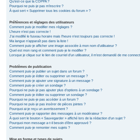
Qu’est-ce que la COPPA ?
Pourquoi ne puis-je pas m’inscrire ?
À quoi sert « Supprimer tous les cookies du forum » ?
Préférences et réglages des utilisateurs
Comment puis-je modifier mes réglages ?
L’heure n’est pas correcte !
J’ai modifié le fuseau horaire mais l’heure n’est toujours pas correcte !
Ma langue n’apparaît pas dans la liste !
Comment puis-je afficher une image associée à mon nom d’utilisateur ?
Quel est mon rang et comment puis-je le modifier ?
Lorsque je clique sur le lien de courriel d’un utilisateur, il m’est demandé de me connec
Problèmes de publication
Comment puis-je publier un sujet dans un forum ?
Comment puis-je éditer ou supprimer un message ?
Comment puis-je ajouter une signature à un message ?
Comment puis-je créer un sondage ?
Pourquoi ne puis-je pas ajouter plus d’options à un sondage ?
Comment puis-je éditer ou supprimer un sondage ?
Pourquoi ne puis-je pas accéder à un forum ?
Pourquoi ne puis-je pas insérer de pièces jointes ?
Pourquoi ai-je reçu un avertissement ?
Comment puis-je rapporter des messages à un modérateur ?
À quoi sert le bouton « Sauvegarder » affiché lors de la rédaction d’un sujet ?
Pourquoi mon message a-t-il besoin d’être approuvé ?
Comment puis-je remonter mes sujets ?
Mise en forme et types de sujets