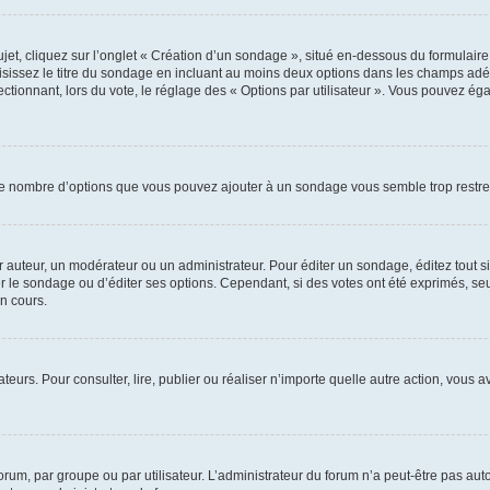
, cliquez sur l’onglet « Création d’un sondage », situé en-dessous du formulaire pri
sissez le titre du sondage en incluant au moins deux options dans les champs adé
ctionnant, lors du vote, le réglage des « Options par utilisateur ». Vous pouvez éga
i le nombre d’options que vous pouvez ajouter à un sondage vous semble trop restre
auteur, un modérateur ou un administrateur. Pour éditer un sondage, éditez tout s
er le sondage ou d’éditer ses options. Cependant, si des votes ont été exprimés, seu
n cours.
isateurs. Pour consulter, lire, publier ou réaliser n’importe quelle autre action, v
um, par groupe ou par utilisateur. L’administrateur du forum n’a peut-être pas auto