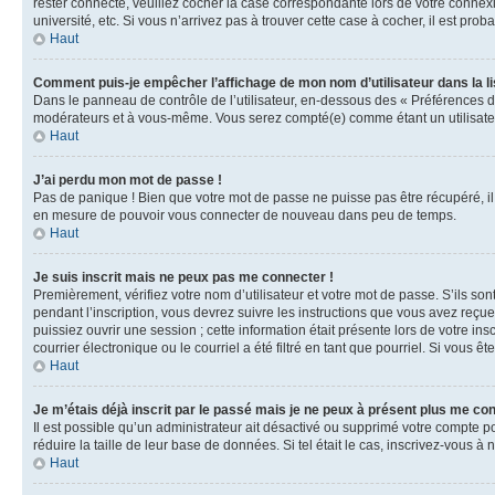
rester connecté, veuillez cocher la case correspondante lors de votre conne
université, etc. Si vous n’arrivez pas à trouver cette case à cocher, il est prob
Haut
Comment puis-je empêcher l’affichage de mon nom d’utilisateur dans la lis
Dans le panneau de contrôle de l’utilisateur, en-dessous des « Préférences d
modérateurs et à vous-même. Vous serez compté(e) comme étant un utilisateu
Haut
J’ai perdu mon mot de passe !
Pas de panique ! Bien que votre mot de passe ne puisse pas être récupéré, il 
en mesure de pouvoir vous connecter de nouveau dans peu de temps.
Haut
Je suis inscrit mais ne peux pas me connecter !
Premièrement, vérifiez votre nom d’utilisateur et votre mot de passe. S’ils so
pendant l’inscription, vous devrez suivre les instructions que vous avez reçu
puissiez ouvrir une session ; cette information était présente lors de votre i
courrier électronique ou le courriel a été filtré en tant que pourriel. Si vous 
Haut
Je m’étais déjà inscrit par le passé mais je ne peux à présent plus me co
Il est possible qu’un administrateur ait désactivé ou supprimé votre compte 
réduire la taille de leur base de données. Si tel était le cas, inscrivez-vous 
Haut