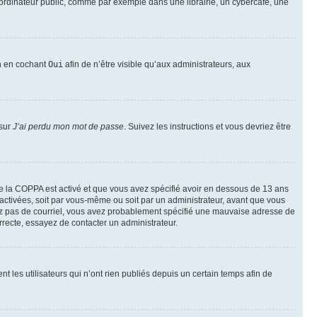
ordinateur public, comme par exemple dans une librairie, un cybercafé, une
on en cochant
Oui
afin de n’être visible qu’aux administrateurs, aux
 sur
J’ai perdu mon mot de passe
. Suivez les instructions et vous devriez être
t de la COPPA est activé et que vous avez spécifié avoir en dessous de 13 ans
 activées, soit par vous-même ou soit par un administrateur, avant que vous
ecevez pas de courriel, vous avez probablement spécifié une mauvaise adresse de
correcte, essayez de contacter un administrateur.
les utilisateurs qui n’ont rien publiés depuis un certain temps afin de