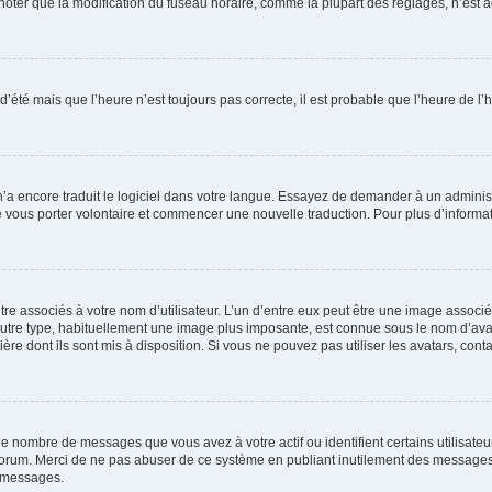
er que la modification du fuseau horaire, comme la plupart des réglages, n’est acces
 d’été mais que l’heure n’est toujours pas correcte, il est probable que l’heure de l’
 n’a encore traduit le logiciel dans votre langue. Essayez de demander à un administr
e vous porter volontaire et commencer une nouvelle traduction. Pour plus d’informatio
re associés à votre nom d’utilisateur. L’un d’entre eux peut être une image associé
’autre type, habituellement une image plus imposante, est connue sous le nom d’ava
ère dont ils sont mis à disposition. Si vous ne pouvez pas utiliser les avatars, cont
le nombre de messages que vous avez à votre actif ou identifient certains utilisat
u forum. Merci de ne pas abuser de ce système en publiant inutilement des messages
e messages.