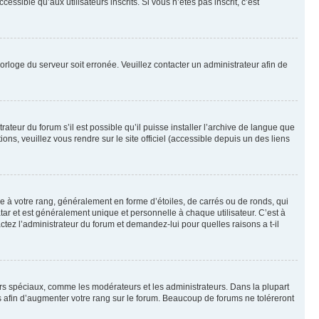
sible qu’aux utilisateurs inscrits. Si vous n’êtes pas inscrit, c’est
horloge du serveur soit erronée. Veuillez contacter un administrateur afin de
ateur du forum s’il est possible qu’il puisse installer l’archive de langue que
ns, veuillez vous rendre sur le site officiel (accessible depuis un des liens
e à votre rang, généralement en forme d’étoiles, de carrés ou de ronds, qui
tar et est généralement unique et personnelle à chaque utilisateur. C’est à
actez l’administrateur du forum et demandez-lui pour quelles raisons a t-il
eurs spéciaux, comme les modérateurs et les administrateurs. Dans la plupart
 afin d’augmenter votre rang sur le forum. Beaucoup de forums ne toléreront