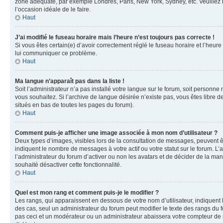
zone adéquate, par exemple Londres, Paris, New York, Sydney, etc. Veuillez not
l’occasion idéale de le faire.
Haut
J’ai modifié le fuseau horaire mais l’heure n’est toujours pas correcte !
Si vous êtes certain(e) d’avoir correctement réglé le fuseau horaire et l’heure
lui communiquer ce problème.
Haut
Ma langue n’apparaît pas dans la liste !
Soit l’administrateur n’a pas installé votre langue sur le forum, soit personne
vous souhaitez. Si l’archive de langue désirée n’existe pas, vous êtes libre d
situés en bas de toutes les pages du forum).
Haut
Comment puis-je afficher une image associée à mon nom d’utilisateur ?
Deux types d’images, visibles lors de la consultation de messages, peuvent êt
indiquent le nombre de messages à votre actif ou votre statut sur le forum. L
l’administrateur du forum d’activer ou non les avatars et de décider de la mani
souhaité désactiver cette fonctionnalité.
Haut
Quel est mon rang et comment puis-je le modifier ?
Les rangs, qui apparaissent en dessous de votre nom d’utilisateur, indiquent 
des cas, seul un administrateur du forum peut modifier le texte des rangs d
pas ceci et un modérateur ou un administrateur abaissera votre compteur d