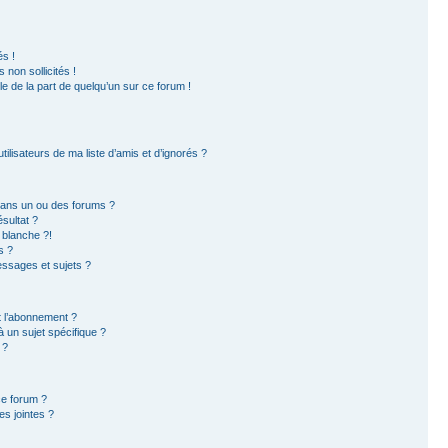
s !
non sollicités !
ble de la part de quelqu’un sur ce forum !
ilisateurs de ma liste d’amis et d’ignorés ?
dans un ou des forums ?
sultat ?
 blanche ?!
s ?
ssages et sujets ?
et l’abonnement ?
 un sujet spécifique ?
 ?
ce forum ?
s jointes ?