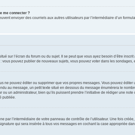
 de me connecter ?
its peuvent envoyer des courriels aux autres utilisateurs par l’intermédiaire d’un for
tué sur l’écran du forum ou du sujet. Il se peut que vous ayez besoin d’être inscri
e : vous pouvez publier de nouveaux sujets, vous pouvez voter dans les sondages, e
us ne pouvez éditer ou supprimer que vos propres messages. Vous pouvez éditer u
pondu au message, un petit texte situé en dessous du message énumèrera le nombre de
r ou un administrateur, bien qu’ils puissent prendre l’initiative de rédiger une note 
é publiée.
e par l’intermédiaire de votre panneau de contrôle de l’utilisateur. Une fois créé
ignature qui sera insérée à tous vos messages en cochant la case appropriée dans vo