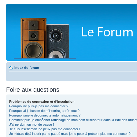
Index du forum
Foire aux questions
Problèmes de connexion et d’inscription
Pourquoi ne puis-je pas me connecter ?
Pourquoi ai-je besoin de m’inscrire, après tout ?
Pourquoi suis-je déconnecté automatiquement ?
Comment puis-je empêcher l’affichage de mon nom d’utilisateur dans la liste des utilisa
J’ai perdu mon mot de passe !
Je suis inscrit mais ne peux pas me connecter !
Je m’étais déjà inscrit par le passé mais je ne peux à présent plus me connecter ?!