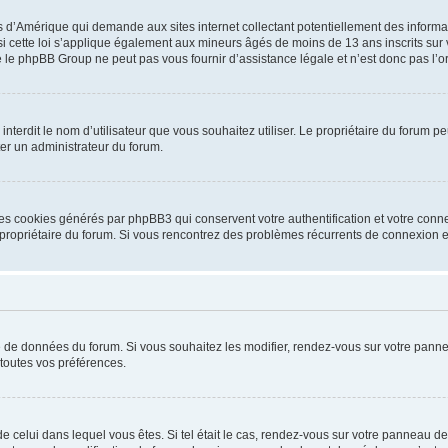
is d’Amérique qui demande aux sites internet collectant potentiellement des infor
 cette loi s’applique également aux mineurs âgés de moins de 13 ans inscrits sur v
 le phpBB Group ne peut pas vous fournir d’assistance légale et n’est donc pas l’or
ou interdit le nom d’utilisateur que vous souhaitez utiliser. Le propriétaire du forum
ter un administrateur du forum.
les cookies générés par phpBB3 qui conservent votre authentification et votre conn
r le propriétaire du forum. Si vous rencontrez des problèmes récurrents de connexio
se de données du forum. Si vous souhaitez les modifier, rendez-vous sur votre pannea
toutes vos préférences.
 de celui dans lequel vous êtes. Si tel était le cas, rendez-vous sur votre panneau de 