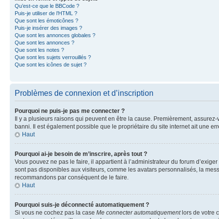
Qu’est-ce que le BBCode ?
Puis-je utiliser de l’HTML ?
Que sont les émoticônes ?
Puis-je insérer des images ?
Que sont les annonces globales ?
Que sont les annonces ?
Que sont les notes ?
Que sont les sujets verrouillés ?
Que sont les icônes de sujet ?
Problèmes de connexion et d’inscription
Pourquoi ne puis-je pas me connecter ?
Il y a plusieurs raisons qui peuvent en être la cause. Premièrement, assurez-vo
banni. Il est également possible que le propriétaire du site internet ait une err
Haut
Pourquoi ai-je besoin de m’inscrire, après tout ?
Vous pouvez ne pas le faire, il appartient à l’administrateur du forum d’exig
sont pas disponibles aux visiteurs, comme les avatars personnalisés, la messag
recommandons par conséquent de le faire.
Haut
Pourquoi suis-je déconnecté automatiquement ?
Si vous ne cochez pas la case
Me connecter automatiquement
lors de votre 