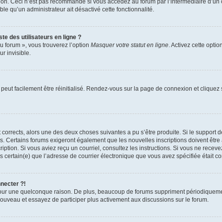
xion. Ceci n’est pas recommandé si vous accédez au forum par l’intermédiaire d’un 
able qu’un administrateur ait désactivé cette fonctionnalité.
te des utilisateurs en ligne ?
u forum », vous trouverez l’option
Masquer votre statut en ligne
. Activez cette opti
r invisible.
peut facilement être réinitialisé. Rendez-vous sur la page de connexion et cliquez
nt corrects, alors une des deux choses suivantes a pu s’être produite. Si le suppor
es. Certains forums exigeront également que les nouvelles inscriptions doivent être
nscription. Si vous aviez reçu un courriel, consultez les instructions. Si vous ne r
êtes certain(e) que l’adresse de courrier électronique que vous avez spécifiée était 
nnecter ?!
pour une quelconque raison. De plus, beaucoup de forums suppriment périodiquement 
à nouveau et essayez de participer plus activement aux discussions sur le forum.