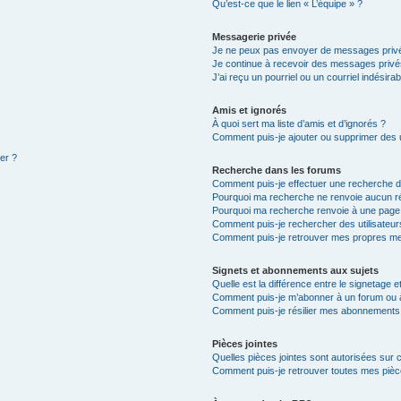
Qu’est-ce que le lien « L’équipe » ?
Messagerie privée
Je ne peux pas envoyer de messages privé
Je continue à recevoir des messages privés 
J’ai reçu un pourriel ou un courriel indésira
Amis et ignorés
À quoi sert ma liste d’amis et d’ignorés ?
Comment puis-je ajouter ou supprimer des ut
ter ?
Recherche dans les forums
Comment puis-je effectuer une recherche 
Pourquoi ma recherche ne renvoie aucun ré
Pourquoi ma recherche renvoie à une page
Comment puis-je rechercher des utilisateur
Comment puis-je retrouver mes propres me
Signets et abonnements aux sujets
Quelle est la différence entre le signetage 
Comment puis-je m’abonner à un forum ou à
Comment puis-je résilier mes abonnements
Pièces jointes
Quelles pièces jointes sont autorisées sur 
Comment puis-je retrouver toutes mes pièce